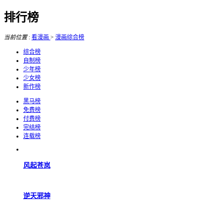
排行榜
当前位置
:
看漫画
>
漫画综合榜
综合榜
自制榜
少年榜
少女榜
新作榜
黑马榜
免费榜
付费榜
完结榜
连载榜
风起苍岚
逆天邪神