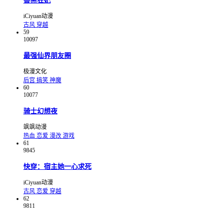
iCiyuan动漫
古风
穿越
59
10097
最强仙界朋友圈
极漫文化
后宫
搞笑
神魔
60
10077
骑士幻想夜
飒飒动漫
热血
恋爱
漫改
游戏
61
9845
快穿：宿主她一心求死
iCiyuan动漫
古风
恋爱
穿越
62
9811