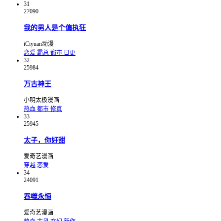
31
27090
我的男人是个偏执狂
iCiyuan动漫
恋爱
霸总
都市
日更
32
25984
万古神王
小明太极漫画
热血
都市
修真
33
25945
太子，你好甜
爱奇艺漫画
穿越
恋爱
34
24091
吞噬永恒
爱奇艺漫画