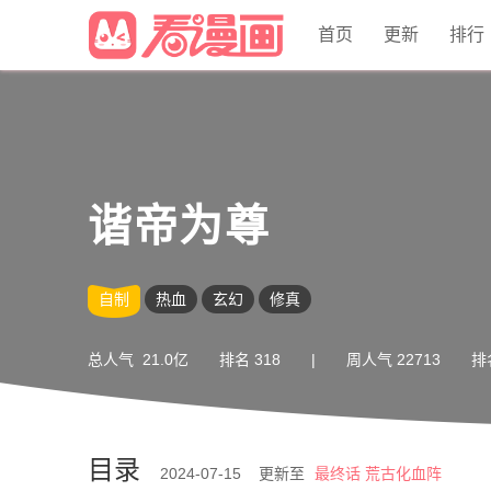
首页
更新
排行
谐帝为尊
自制
热血
玄幻
修真
总人气
21.0亿
排名
318
|
周人气
22713
排
目录
2024-07-15 更新至
最终话 荒古化血阵