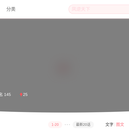
分类
名
145
25
文字
图文
1-20
最新20话