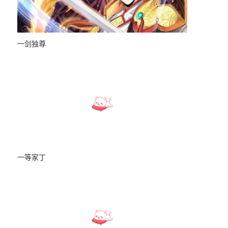
一剑独尊
万古神王
靠恶意逆转人生
我，神龙之后！
战神狂妃
一等家丁
万相之王