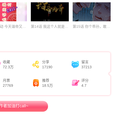
福利活动 今天谐帝又要送什么呢？
第14话 我这个人就是这么善解人意！
第15话 你个乖孙，敢对爷爷不敬？
收藏
分享
留言
72.3万
17190
37213
月票
推荐
评分
27769
18.5万
4.7
作者加油打call~