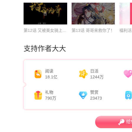
第12话 又被美女骑上了！
第13话 哥哥来救你了！
支持作者大大
阅读
日活
18.1亿
1244万
礼物
赞赏
790万
23473
给