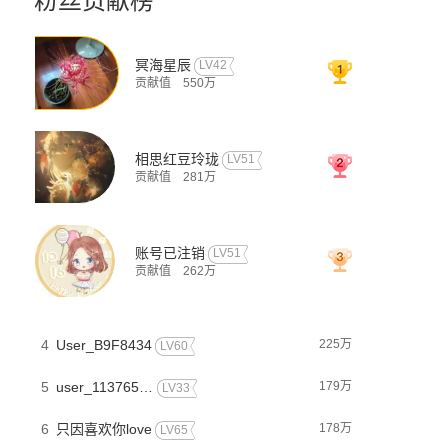
粉丝贡献榜
冥海星辰
LV42
贡献值
550万
相思红豆玲珑
LV51
贡献值
281万
账号已注销
LV51
贡献值
262万
4
User_B9F8434
225万
LV60
5
user_113765511
179万
LV33
6
只因喜欢你love
178万
LV65