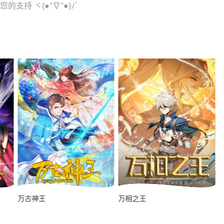
的支持 ヾ(●°∇°●)ﾉﾞ
万古神王
万相之王
三