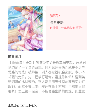
·
完结
每月更新
ta很懒，什么也没有留下~
故事简介
【独家/每月更新】吸猫少年孟长稷车祸穿越，危急时
刻绑定了一个谐道系统。何为谐道修炼？就是不走寻
常路的修炼！被绑架，别人都是找机会逃脱，本小爷
却骚气走位，先一巴掌打醒你，喜提修炼值！遇到美
艳御姐的比试邀约，别人都是用男性荷尔蒙与实力征
服她，而本小爷…本小爷还在新手村啊！当然抱大腿
要紧！史上第一谐帝，不按套路出牌的修炼，如韭菜
般收割修炼值！很久之后，本以为是青铜的孟长稷发
现，原来自己早已是王者！