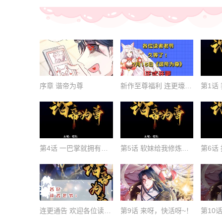
序章 谐帝为尊
新作至尊福利 连更壕礼大放送！
第4话 一巴掌就拥有滑稽值！
第5话 软妹给我修炼值！
连更通告 欢迎各位读者老爷来追番~
第9话 来呀，快活呀~！