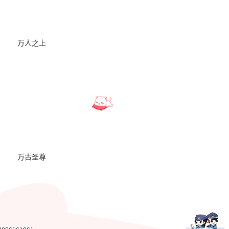
万人之上
三眼哮天录
万古圣尊
不死战神