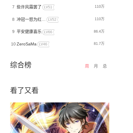
7
些许风霜罢了
110万
LV51
8
冲冠一怒为红颜_惜漓
110万
LV52
9
平安健康喜乐
86.4万
LV66
10
ZeroSaMa
81.7万
LV46
综合榜
周
月
总
看了又看
眼哮天录
不死战神
世界第一