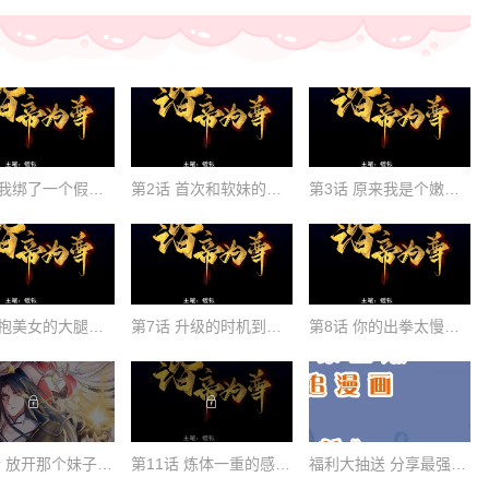
第1话 我绑了一个假系统？！
第2话 首次和软妹的接触！
第3话 原来我是个嫩肉票？！
第6话 抱美女的大腿要紧！
第7话 升级的时机到了！
第8话 你的出拳太慢了！
第10话 放开那个妹子冲我来！
第11话 炼体一重的感觉真不赖！
福利大抽送 分享最强台词，送你最酷壕礼！