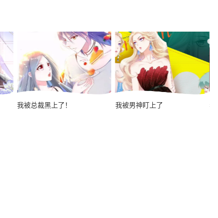
万古神王
我被总裁黑上了！
我被男神盯上了
我
万相之王