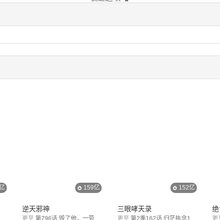
1亿
159亿
152亿
逆天邪神
三眼哮天录
绝
更至
第796话 毁了他，一劳永逸！
更至
第2季162话 归茫执念1
更