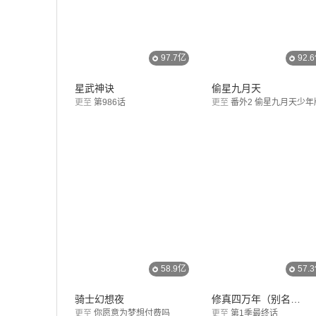
97.7亿
92.
星武神诀
偷星九月天
更至
第986话
更至
番外2 偷星九月天少年
58.9亿
57.
骑士幻想夜
修真四万年（别名：星域四万年）
更至
你愿意为梦想付费吗
更至
第1季最终话