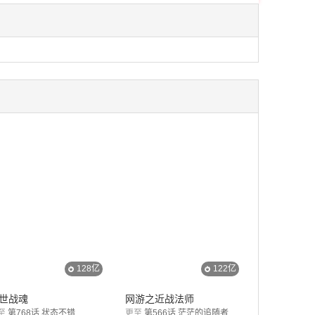
128亿
122亿
世战魂
网游之近战法师
至
第768话 状态不错
更至
第566话 茫茫的追随者