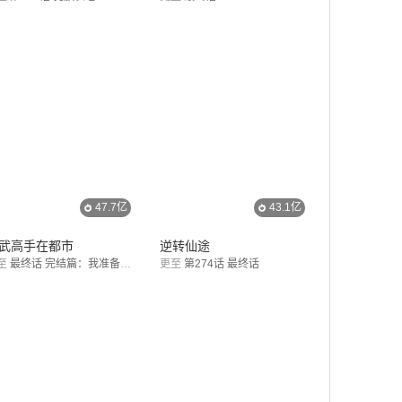
47.7亿
43.1亿
武高手在都市
逆转仙途
至
最终话 完结篇：我准备好了
更至
第274话 最终话