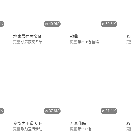
1亿
40.9亿
39.8亿
地表最强黄金肾
战鼎
妙
更至
供养获奖名单
更至
第351话 信吗
更
2亿
37.6亿
37.4亿
龙符之王道天下
万界仙踪
驭
更至
联动宣传活动
更至
第550话
更