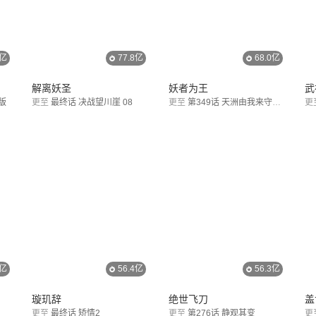
6亿
77.8亿
68.0亿
解离妖圣
妖者为王
武
版
更至
最终话 决战望川崖 08
更至
第349话 天洲由我来守护！
更
3亿
56.4亿
56.3亿
璇玑辞
绝世飞刀
盖
更至
最终话 矫情2
更至
第276话 静观其变
更