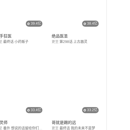
39.4亿
38.4亿
手狂医
绝品医圣
至
最终话 小药贩子
更至
第298话 上古器灵
33.4亿
33.2亿
灵师
哥就是踢的远
至
番外 想说的话留给你们填写
更至
最终话 我的未来不是梦