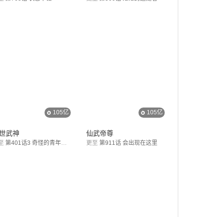
105亿
105亿
世武神
仙武帝尊
至
第401话3 奇怪的青年（3）
更至
第911话 会出现在这里