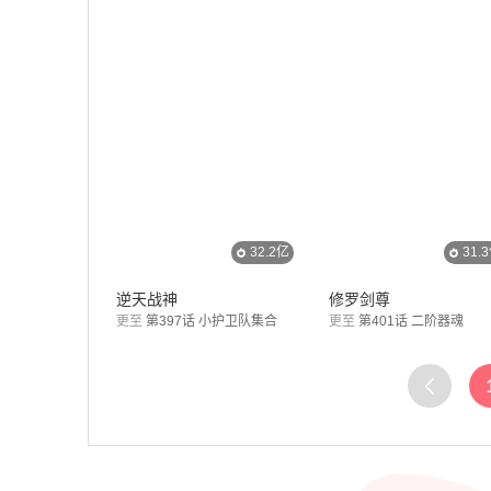
32.2亿
31.
逆天战神
修罗剑尊
更至
第397话 小护卫队集合
更至
第401话 二阶器魂