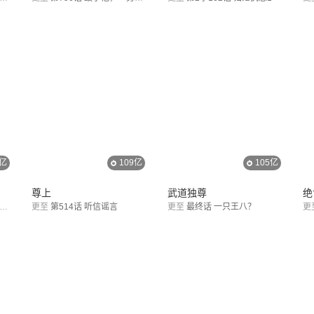
4亿
109亿
105亿
尊上
武道独尊
绝
更至
第514话 听信谣言
更至
最终话 一只王八？
更