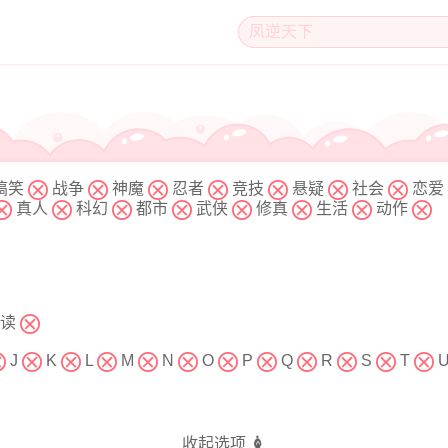
搞笑
战争
神魔
忍者
竞技
悬疑
社会
恋爱
真人
科幻
都市
武侠
修真
生活
动作
读
J
K
L
M
N
O
P
Q
R
S
T
收起选项