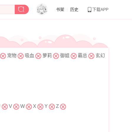
书架
|
历史
下载APP
宠物
吸血
萝莉
御姐
霸总
玄幻
U
V
W
X
Y
Z