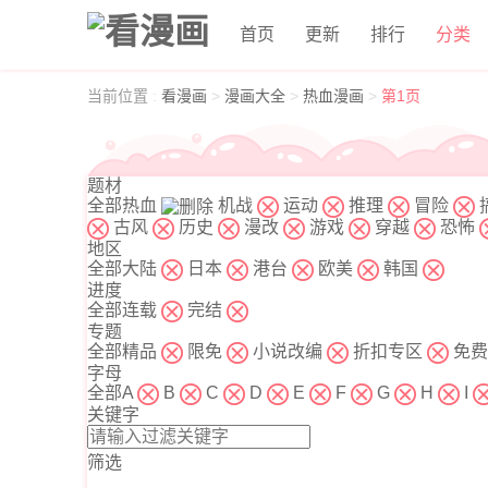
首页
更新
排行
分类
当前位置
:
看漫画
>
漫画大全
>
热血漫画
>
第1页
题材
全部
热血
机战
运动
推理
冒险
古风
历史
漫改
游戏
穿越
恐怖
地区
全部
大陆
日本
港台
欧美
韩国
进度
全部
连载
完结
专题
全部
精品
限免
小说改编
折扣专区
免费
字母
全部
A
B
C
D
E
F
G
H
I
关键字
筛选