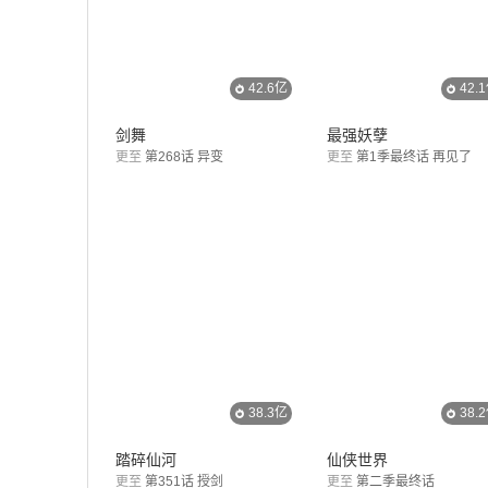
42.6亿
42.
剑舞
最强妖孽
更至
第268话 异变
更至
第1季最终话 再见了
38.3亿
38.
踏碎仙河
仙侠世界
更至
第351话 授剑
更至
第二季最终话