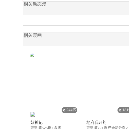
相关动态漫
相关漫画
244亿
18
妖神记
地府我开的
更至
第525话1 象拔
更至
第791话 还会影分身之术？