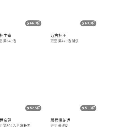
66.3亿
63.0亿
神主宰
万古神王
至
第548话
更至
第473话 斩杀
52.5亿
51.3亿
世帝尊
最强桃花运
至
第504话 孔族长老
更至
最终话