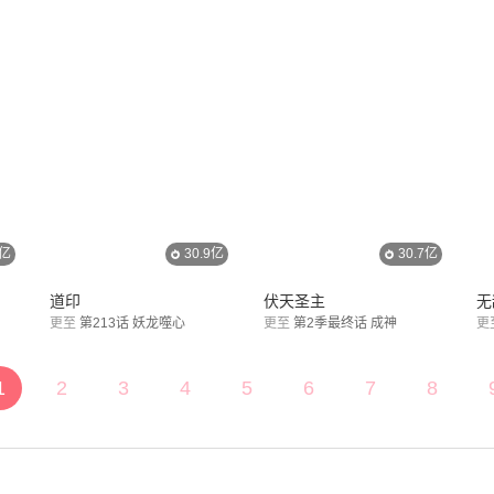
3亿
30.9亿
30.7亿
道印
伏天圣主
无
更至
第213话 妖龙噬心
更至
第2季最终话 成神
更
1
2
3
4
5
6
7
8