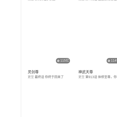
115亿
11
灵剑尊
神武天尊
更至
最终话 你终于回来了
更至
第913话 体修至尊，你且如何？