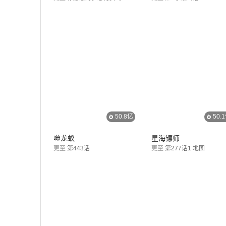
50.8亿
50.
噬龙蚁
星海镖师
更至
第443话
更至
第277话1 地图