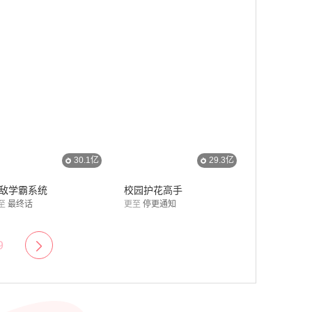
30.1亿
29.3亿
敌学霸系统
校园护花高手
至
最终话
更至
停更通知
9