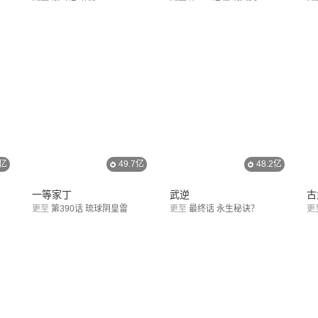
1亿
49.7亿
48.2亿
一等家丁
武逆
古
更至
第390话 琉球阴皇雷
更至
最终话 永生秘诀？
更