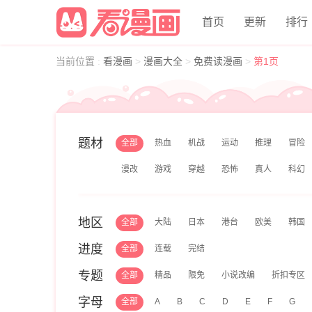
首页
更新
排行
当前位置
:
看漫画
>
漫画大全
>
免费读漫画
>
第1页
题材
全部
热血
机战
运动
推理
冒险
漫改
游戏
穿越
恐怖
真人
科幻
地区
全部
大陆
日本
港台
欧美
韩国
进度
全部
连载
完结
专题
全部
精品
限免
小说改编
折扣专区
字母
全部
A
B
C
D
E
F
G