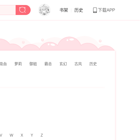
书架
|
历史
下载APP
吸血
萝莉
御姐
霸总
玄幻
古风
历史
V
W
X
Y
Z