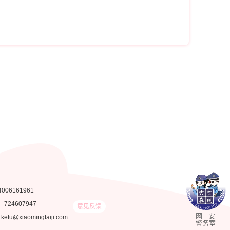
4006161961
：
724607947
意见反馈
网 安
fu@xiaomingtaiji.com
警务室