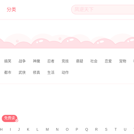
分类
搞笑
战争
神魔
忍者
竞技
悬疑
社会
恋爱
宠物
都市
武侠
修真
生活
动作
免费读
H
I
J
K
L
M
N
O
P
Q
R
S
T
U