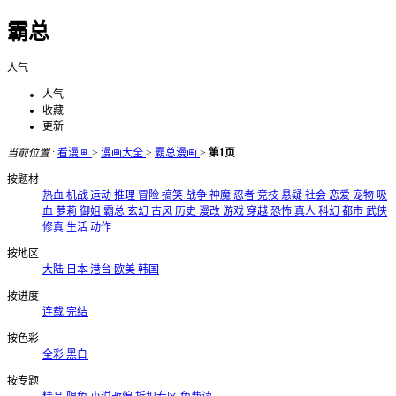
霸总
人气
人气
收藏
更新
当前位置
:
看漫画
>
漫画大全
>
霸总漫画
>
第1页
按题材
热血
机战
运动
推理
冒险
搞笑
战争
神魔
忍者
竞技
悬疑
社会
恋爱
宠物
吸
血
萝莉
御姐
霸总
玄幻
古风
历史
漫改
游戏
穿越
恐怖
真人
科幻
都市
武侠
修真
生活
动作
按地区
大陆
日本
港台
欧美
韩国
按进度
连载
完结
按色彩
全彩
黑白
按专题