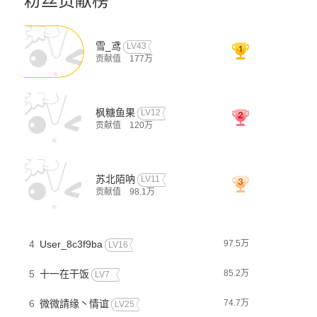
粉丝贡献榜
雪_鸢
LV43
贡献值
177万
枫糖鱼果
LV12
贡献值
120万
苏北陌呐
LV11
贡献值
98.1万
4
User_8c3f9ba
97.5万
LV16
5
十一在干饭
85.2万
LV7
6
微微請缘丶情谊
74.7万
LV25