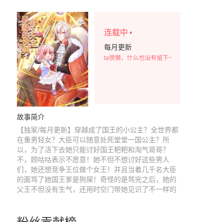
·
连载中
每月更新
ta很懒，什么也没有留下~
故事简介
【独家/每月更新】穿越成了国王的小公主？全世界都
在重男轻女？大臣可以随意处死堂堂一国公主？所
以，为了活下去她只能讨好国王粑粑和淘气哥哥？
不，顾咕咕表示不愿意！她不但不想讨好这些男人
们，她还想竞争王位做个女王！并且当着几千名大臣
的面骂了她国王爹是狗屎！奇怪的是骂完之后，她的
父王不但没有生气，还用时空门带她见识了不一样的
世界！广阔星际浩宇生命千千万万，有百年小绿人，
千年树女王，万年吸血鬼