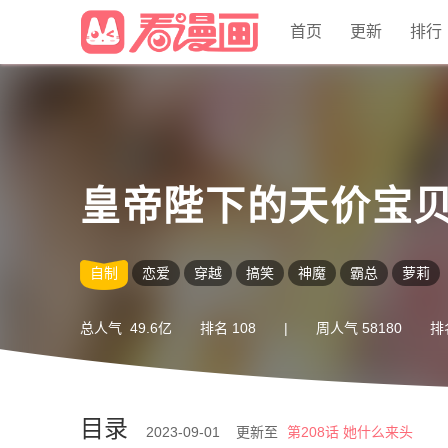
首页
更新
排行
皇帝陛下的天价宝
自制
恋爱
穿越
搞笑
神魔
霸总
萝莉
总人气
49.6亿
排名
108
|
周人气
58180
排
目录
2023-09-01 更新至
第208话 她什么来头