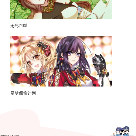
无尽吞噬
最强仙界朋
星梦偶像计划
最强内卷系