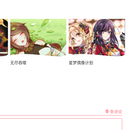
星武神诀
无尽吞噬
星梦偶像计划
星
星海镖师
0
条评论