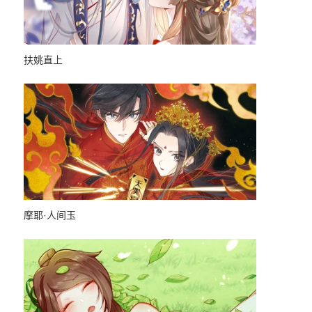
扶姚直上
星武神诀
武神诀
星海镖师
最强仙界
摩耶·人间玉
星海镖师