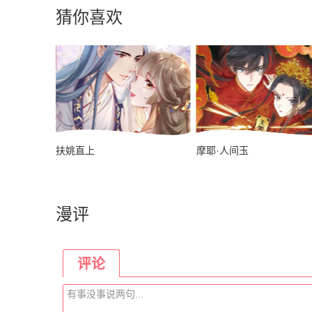
猜你喜欢
扶姚直上
摩耶·人间玉
漫评
评论