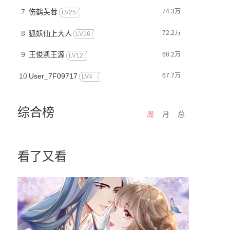
7
伤鹤芙蓉
74.3万
LV25
8
狐妖仙上大人
72.2万
LV16
9
王俊凯王源
68.2万
LV12
10
User_7F09717
67.7万
LV4
综合榜
周
月
总
看了又看
灵师
骑士幻想夜
黑莲花学