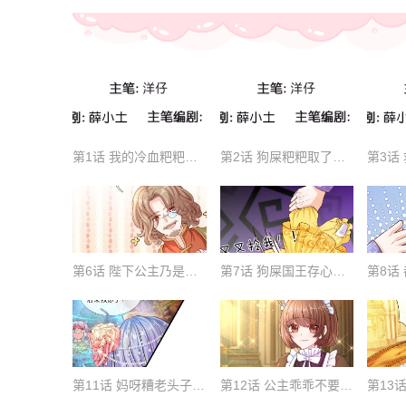
第1话 我的冷血粑粑和疯子妈
第2话 狗屎粑粑取了个垃圾名
第6话 陛下公主乃是真天才啊
第7话 狗屎国王存心要搞死我
第11话 妈呀糟老头子坏坏上线
第12话 公主乖乖不要破坏氛围