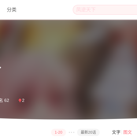
分类
贝
名
62
2
文字
图文
1-20
最新20话