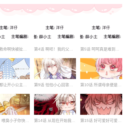
第3话 救命啊快被扯成两半了
第4话 啊呸！我的父王有点坏
第5话 呵呵真是难到怀疑人生
第8话 都让开小公主要开挂了
第9话 怕怕小心回答狗命要紧
第10话 所谓母亲便是永远保护她
第13话 喂臭小子你快离我远点
第14话 从现在开始我智力一般
第15话 好可爱好可爱好可爱啊