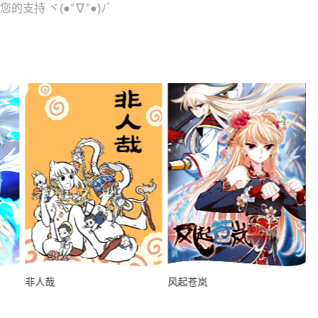
的支持 ヾ(●°∇°●)ﾉﾞ
非人哉
风起苍岚
驭