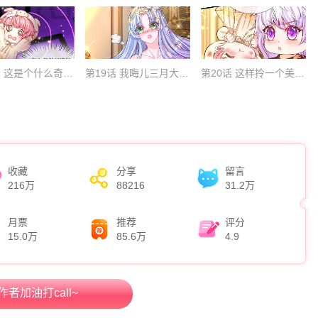
第18话 这是个什么奇怪的妖法
第19话 我晦儿三月大活着好累
第20话 这样拎一个美少婴好吗
收藏
分享
留言
216万
88216
31.2万
月票
推荐
评分
15.0万
85.6万
4.9
作者加油打call~