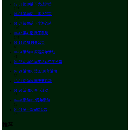
12-31
第39话下 大战师箜
147
01-05
第40话上 李洛的箭
107
01-07
第40话下 李洛的箭
140
01-12
第41话 我不敢跳
144
01-14
通知 付费公告
83
04-04
活动01 原著周年活动
41
04-22
活动02 周年活动中奖名单
19
07-29
活动03 漫画1周年活动
36
10-01
活动04 国庆节活动
7
01-20
活动05 春节活动
15
07-28
活动06 2周年活动
13
04-04
第一部完结公告
15
推荐