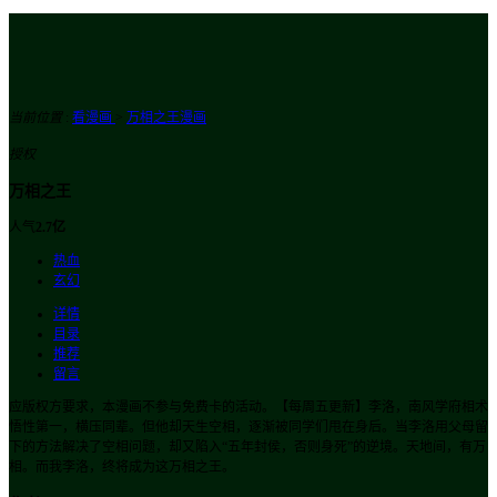
当前位置
:
看漫画
>
万相之王漫画
授权
万相之王
人气
2.7亿
热血
玄幻
详情
目录
推荐
留言
应版权方要求，本漫画不参与免费卡的活动。【每周五更新】李洛，南风学府相术
悟性第一，横压同辈。但他却天生空相，逐渐被同学们甩在身后。当李洛用父母留
下的方法解决了空相问题，却又陷入“五年封侯，否则身死”的逆境。天地间，有万
相。而我李洛，终将成为这万相之王。