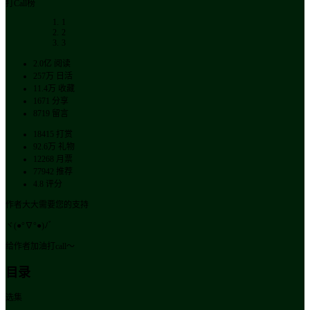
打Call榜
1
2
3
2.0亿
阅读
257万
日活
11.4万
收藏
1671
分享
8719
留言
18415
打赏
92.6万
礼物
12268
月票
77942
推荐
4.8
评分
作者大大需要您的支持
ヾ(●°∇°●)ﾉﾞ
给作者加油打call～
目录
选集