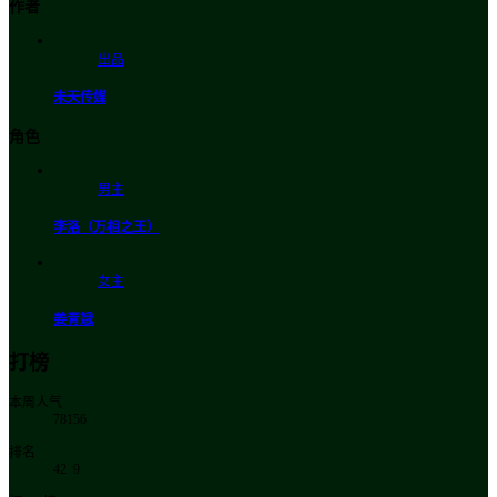
作者
出品
未天传媒
角色
男主
李洛（万相之王）
女主
姜青娥
打榜
本周人气
78156
排名
42
9