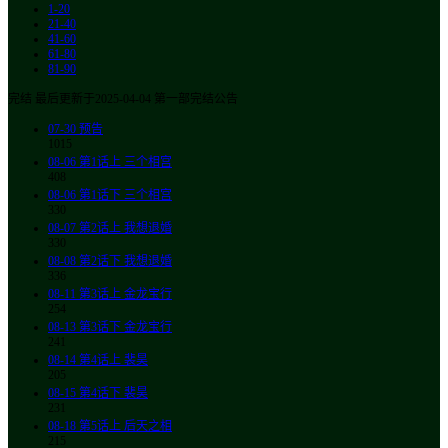
1-20
21-40
41-60
61-80
81-90
完结 最后更新于2025-04-04 第一部完结公告
07-30
预告
1015
08-06
第1话上 三个相宫
408
08-06
第1话下 三个相宫
330
08-07
第2话上 我想退婚
330
08-08
第2话下 我想退婚
336
08-11
第3话上 金龙宝行
254
08-13
第3话下 金龙宝行
241
08-14
第4话上 裴昊
205
08-15
第4话下 裴昊
231
08-18
第5话上 后天之相
215