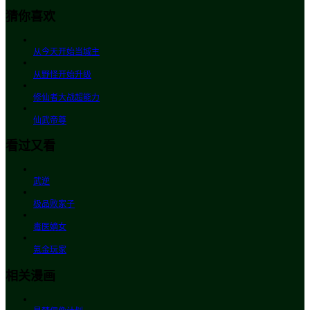
猜你喜欢
从今天开始当城主
从野怪开始升级
修仙者大战超能力
仙武帝尊
看过又看
武逆
极品败家子
毒医嫡女
氪金玩家
相关漫画