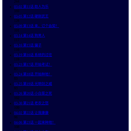
244
03-02
第11话 助人为乐
169
03-05
第12话 硬刚武王
128
03-09
第13话 来，订个血契！
101
03-14
第14话 狗男人
117
03-16
第15话 骗子
116
03-19
第16话 系统的过往
119
03-23
第17话 开始考试！
85
03-24
第18话 开始种地！
93
03-25
第19话 光明剑之威
93
03-26
第20话 小白菜之死
102
03-30
第21话 老农之怒
109
04-02
第22话 让我康康
96
04-06
第23话 一起来种地！
108