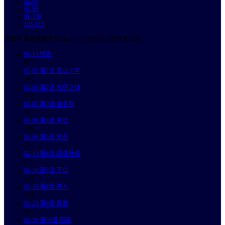
41-60
61-80
81-100
101-115
连载中 最后更新于2024-09-18 24年9月18日休更公告
01-13
预告
521
02-05
第1话 雪山少年
197
02-06
第2话 九阴之体
173
02-07
第3话 金手指
147
02-08
第4话 来访
126
02-09
第5话 秒杀
157
02-12
第6话 武魂升级
171
02-16
第7话 下山
139
02-19
第8话 熟人
110
02-23
第9话 暴露
92
02-26
第10话 同床