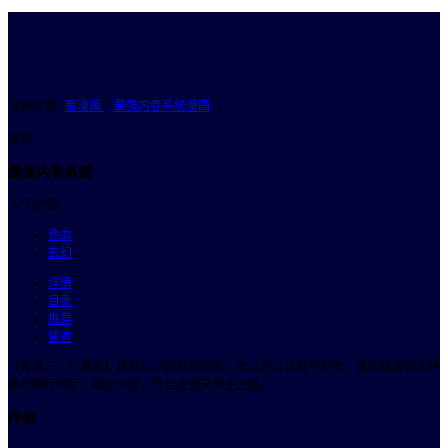
当前位置
:
看漫画
>
最强内卷系统漫画
授权
最强内卷系统
人气
1.7亿
热血
玄幻
详情
目录
推荐
留言
【每周三、六更新】楚星辰穿越到修仙界，本以为可以躺平养老，谁知被最强武神
系统强行绑定，被迫内卷，开启龙傲天男主之路。
作者