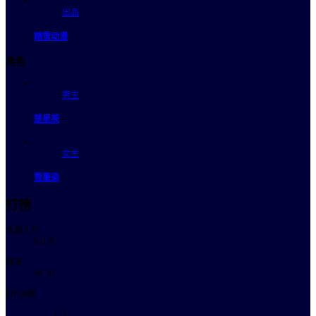
出品
踏雪动漫
角色
男主
楚星辰
女主
雪墨染
打榜
本周人气
82138
排名
40
42
打Call榜
1