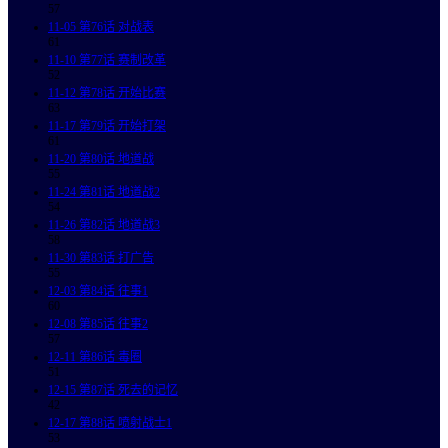
57
11-05
第76话 对战表
61
11-10
第77话 赛制改革
52
11-12
第78话 开始比赛
63
11-17
第79话 开始打架
61
11-20
第80话 地道战
55
11-24
第81话 地道战2
54
11-26
第82话 地道战3
58
11-30
第83话 打广告
55
12-03
第84话 往事1
60
12-08
第85话 往事2
57
12-11
第86话 毒圈
51
12-15
第87话 死去的记忆
42
12-17
第88话 喷射战士1
53