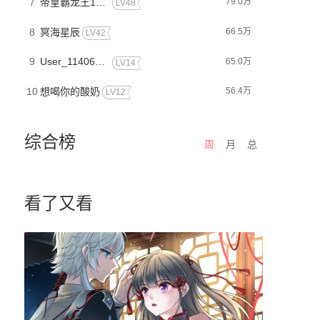
7
帝皇霸龙王12369
79.0万
LV48
8
冥海星辰
66.5万
LV42
9
User_1140631B
65.0万
LV14
10
想喝你的酸奶
56.4万
LV12
综合榜
周
月
总
看了又看