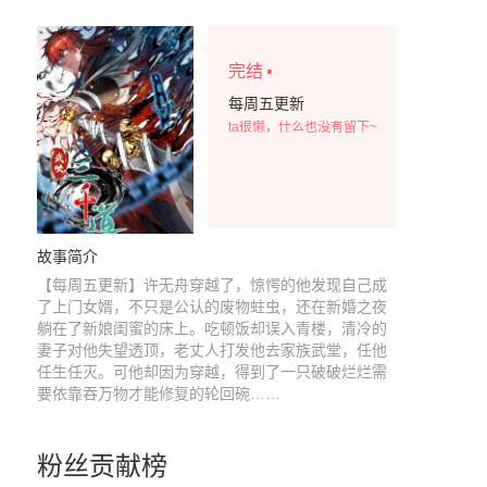
·
完结
每周五更新
ta很懒，什么也没有留下~
故事简介
【每周五更新】许无舟穿越了，惊愕的他发现自己成
了上门女婿，不只是公认的废物蛀虫，还在新婚之夜
躺在了新娘闺蜜的床上。吃顿饭却误入青楼，清冷的
妻子对他失望透顶，老丈人打发他去家族武堂，任他
任生任灭。可他却因为穿越，得到了一只破破烂烂需
要依靠吞万物才能修复的轮回碗……
粉丝贡献榜