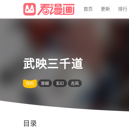
首页
更新
排行
武映三千道
授权
穿越
玄幻
古风
目录