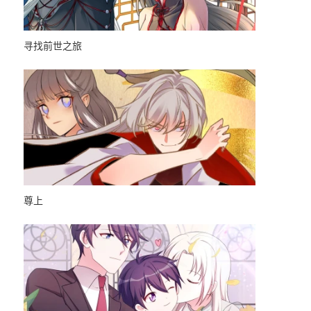
寻找前世之旅
少帅每天都在
尊上
开局十个大