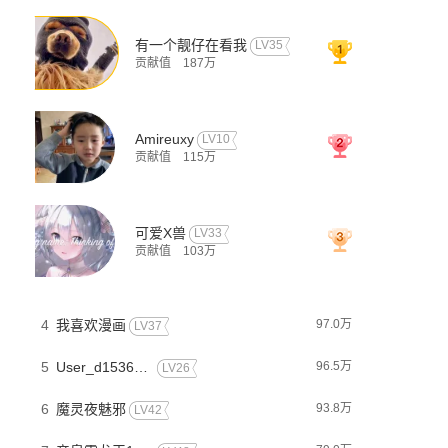
帅每天都在吃醋
少帅每天都在吃醋2:少帅是醋精
开局十个
有一个靓仔在看我
LV35
贡献值
187万
Amireuxy
LV10
贡献值
115万
可爱X兽
LV33
贡献值
103万
才不是大反派
哦，我的宠妃大人
坏心王爷
4
我喜欢漫画
97.0万
LV37
5
User_d15368ff_x
96.5万
LV26
6
魔灵夜魅邪
93.8万
LV42