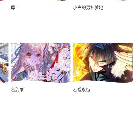
尊上
小白的男神爹地
少
名剑冢
吞噬永恒
哥