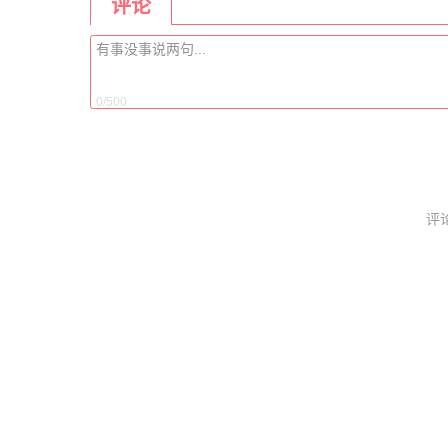
评论
0/500
评