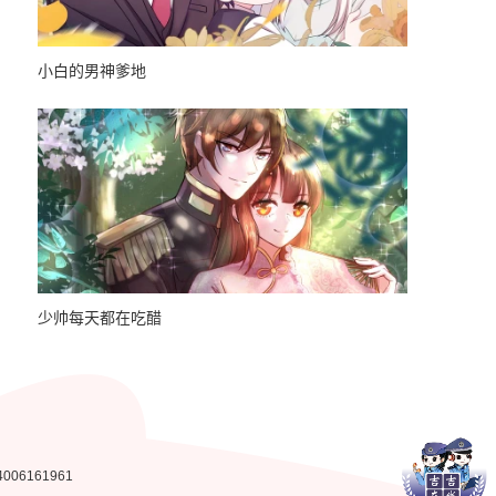
小白的男神爹地
弟子修炼，
少帅每天都在吃醋
快穿之炮灰
4006161961