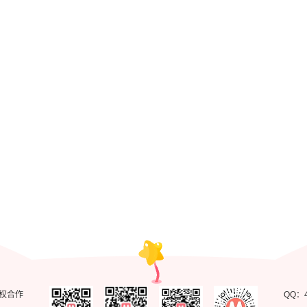
弟子修炼，我躺平！
快穿之炮灰女配自救指南
权合作
QQ：