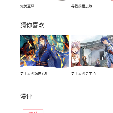
！
完美至尊
寻找前世之旅
猜你喜欢
史上最强炼体老祖
史上最强男主角
漫评