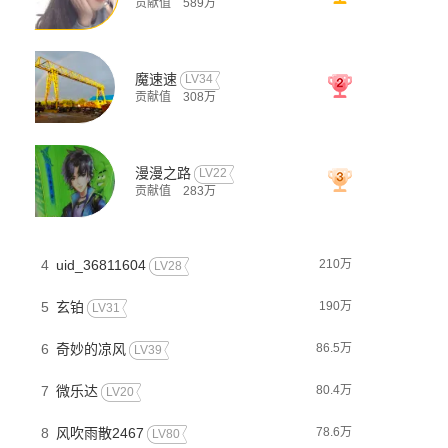
贡献值
589万
天剑神
逆天战神
逆天至尊
魔速速
LV34
贡献值
308万
漫漫之路
LV22
贡献值
283万
4
uid_36811604
210万
LV28
星九月天
元尊
全能AI虐
5
玄铂
190万
LV31
6
奇妙的凉风
86.5万
LV39
7
微乐达
80.4万
LV20
8
风吹雨散2467
78.6万
LV80