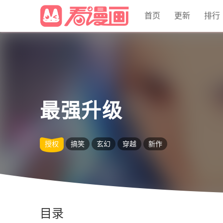
首页
更新
排行
最强升级
授权
搞笑
玄幻
穿越
新作
目录