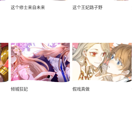
这个修士来自未来
这个王妃路子野
逆
倾城狂妃
假戏真做
偷