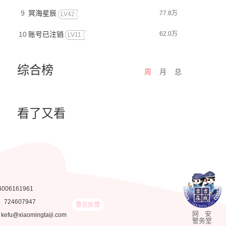
9
冥海星辰
77.8万
LV42
10
账号已注销
62.0万
LV11
综合榜
周
月
总
看了又看
4006161961
：
724607947
意见反馈
网 安
fu@xiaomingtaiji.com
警务室