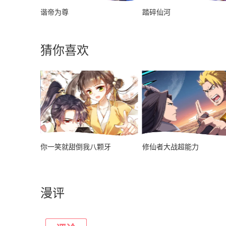
谐帝为尊
踏碎仙河
猜你喜欢
你一笑就甜倒我八颗牙
修仙者大战超能力
漫评