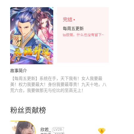
·
完结
每周五更新
ta很懒，什么也没有留下~
故事简介
【每周五更新】系统在手，天下我有！女人我要最
美！权力我要最大！身份我要最尊贵！九天十地，八
荒六合，我要做那无与伦比的至高无上！
粉丝贡献榜
欣若_
LV28