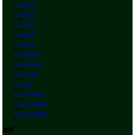
11-02
第21话
1518
11-08
第22话
1488
11-15
第23话
1475
11-23
第24话
1478
12-20
第25话
1586
12-21
圣诞贺图
1302
02-05
2月5日公告
1374
02-08
2020番外
1877
02-12
公告
1301
02-15
2月15日公告
1474
02-13
2月12日请假条
104
03-16
3月16日请假条
81
推荐