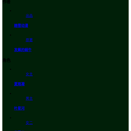
作者
出品
踏雪动漫
原著
发飙的蜗牛
角色
女主
夏雨凝
男主
叶星河
女二