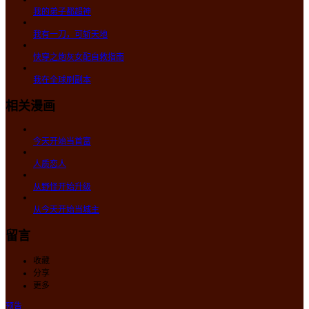
我的弟子都超神
我有一刀，可斩天地
快穿之炮灰女配自救指南
我在全球刷副本
相关漫画
今天开始当首富
人质恋人
从野怪开始升级
从今天开始当城主
留言
收藏
分享
更多
预告