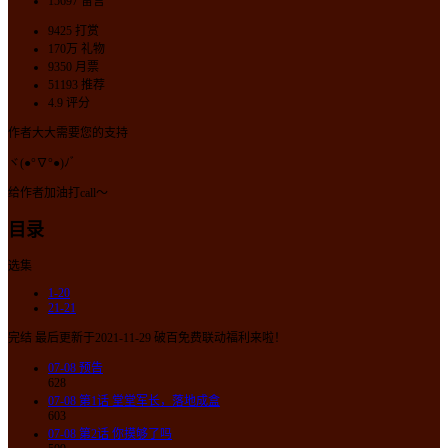
15697
留言
9425
打赏
170万
礼物
9350
月票
51193
推荐
4.9
评分
作者大大需要您的支持
ヾ(●°∇°●)ﾉﾞ
给作者加油打call～
目录
选集
1-20
21-21
完结 最后更新于2021-11-29 破百免费联动福利来啦！
07-08
预告
628
07-08
第1话 堂堂军长，落地成盒
603
07-08
第2话 你摸够了吗