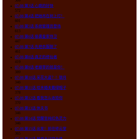
509
07-08
第3话 心跳的好快
572
07-08
第4话 把她吊在树上打！
601
07-08
第5话 系统管理员登场
613
07-08
第6话 偷袭皇家侍卫
447
07-08
第7话 先把衣服脱了
461
07-08
第8话 真正的修仙者
419
07-08
第9话 老娘宰的就是你！
389
07-08
第10话 采花大盗？！银月
346
07-08
第11话 给未婚夫戴绿帽子
378
07-08
第12话 看我怎么收拾你
370
07-08
第13话 休夫书
346
07-08
第14话 觉醒至纯红色灵力
346
07-08
第15话 出发！前往修云堂
365