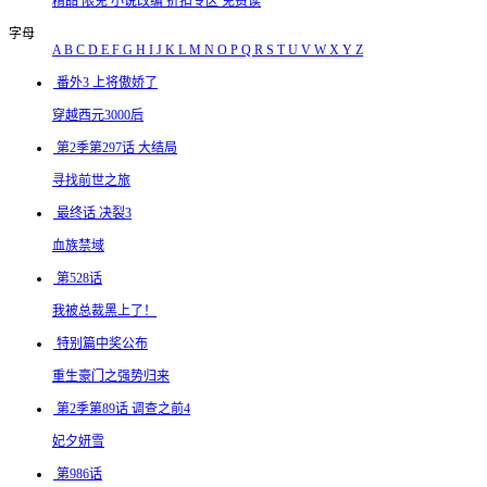
精品
限免
小说改编
折扣专区
免费读
字母
A
B
C
D
E
F
G
H
I
J
K
L
M
N
O
P
Q
R
S
T
U
V
W
X
Y
Z
番外3 上将傲娇了
穿越西元3000后
第2季第297话 大结局
寻找前世之旅
最终话 决裂3
血族禁域
第528话
我被总裁黑上了！
特别篇中奖公布
重生豪门之强势归来
第2季第89话 调查之前4
妃夕妍雪
第986话