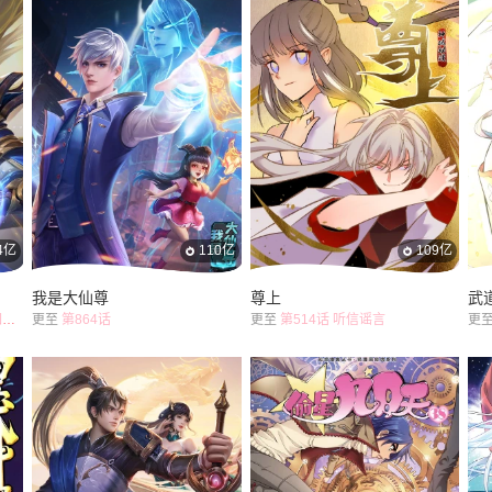
4亿
110亿
109亿
我是大仙尊
尊上
武
？
更至
第864话
更至
第514话 听信谣言
更