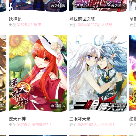
5亿
244亿
216亿
妖神记
寻找前世之旅
皇
更至
第525话1 象拔
更至
第2季第297话 大结局
更
2亿
159亿
152亿
逆天邪神
三眼哮天录
绝
更至
第795话 魔神戮世？！
更至
第2季162话 归茫执念1
更