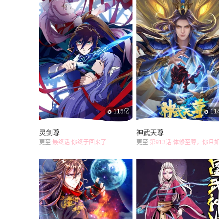
115亿
11
灵剑尊
神武天尊
更至
最终话 你终于回来了
更至
第913话 体修至尊，你且如何