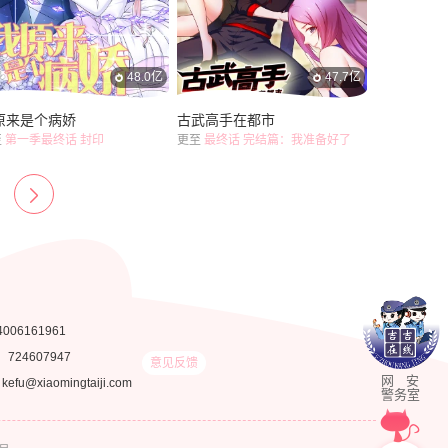
48.0亿
47.7亿
原来是个病娇
古武高手在都市
至
第一季最终话 封印
更至
最终话 完结篇：我准备好了
4006161961
：
724607947
意见反馈
网 安
fu@xiaomingtaiji.com
警务室