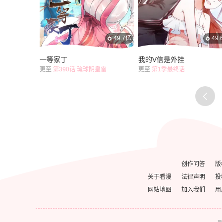
49.7亿
49
一等家丁
我的V信是外挂
更至
第390话 琉球阴皇雷
更至
第1季最终话
创作问答
版
关于看漫
法律声明
投
网站地图
加入我们
用