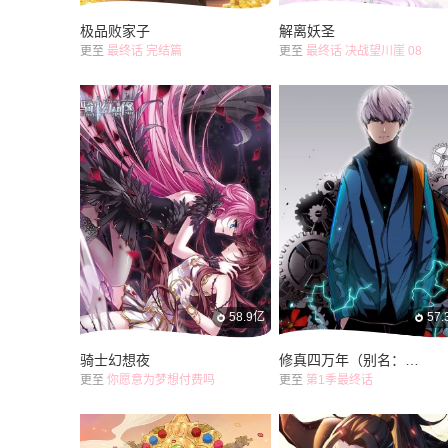
极品败家子
解离妖圣
更至
最终话 完结篇
更至
最终话 决战望川崖 08
58.9亿
57
骑士幻想夜
修真四万年（别名：星域四万年）
更至
你愿意为梦想付费吗
更至
第1季最终话