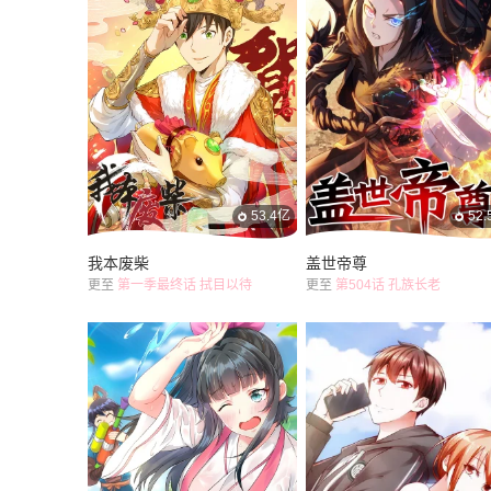
53.4亿
52
我本废柴
盖世帝尊
更至
第一季最终话 拭目以待
更至
第504话 孔族长老