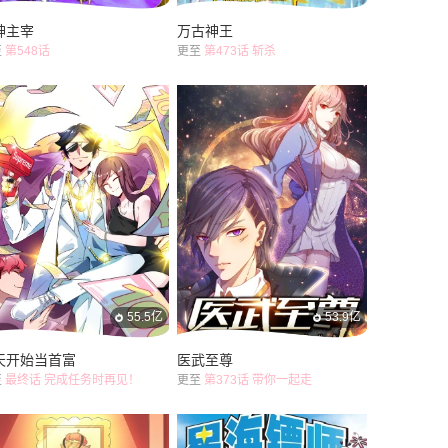
神主宰
万古神王
至
第548话
更至
第473话 斩杀
55.5亿
53.9亿
天开始当首富
医武至尊
至
最终话 完成任务时再见！
更至
第373话 带你一起走