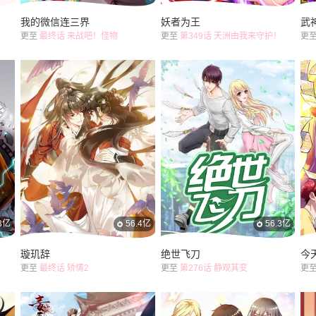
我的微信连三界
妖者为王
武
更至
最终话 来战吧！怪物
更至
第349话 天洲由我来守护！
更
.3亿
56.4亿
56.3亿
璇玑辞
绝世飞刀
今
更至
最终话 矫情2
更至
第276话 静观其变
更