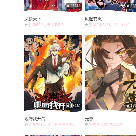
486亿
46
凤逆天下
风起苍岚
更至
第592话 亲手斩断8
更至
第2季345话 宗门大比1
181亿
17
地府我开的
元尊
更至
第791话 还会影分身之术？
更至
中奖公告 中奖公告