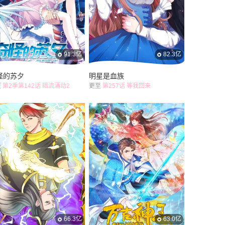
91.3亿
82.3亿
怪的苏夕
明星是血族
至
第2季第142话 暗流涌动2
更至
第257话 等我回来
66.3亿
63.0亿