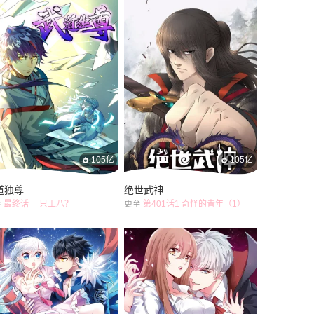
105亿
105亿
道独尊
绝世武神
至
最终话 一只王八？
更至
第401话1 奇怪的青年（1）