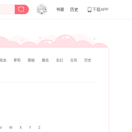
书架
|
历史
下载APP
吸血
萝莉
御姐
霸总
玄幻
古风
历史
V
W
X
Y
Z