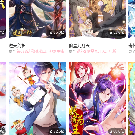
.7亿
95.0亿
92.6亿
逆天剑神
偷星九月天
奇
更至
第633话 破魂梭出，神器争锋
更至
番外2 偷星九月天少年版
更
.8亿
72.5亿
68.0亿