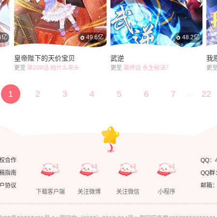
.6亿
49.6亿
48.2亿
皇帝陛下的天价宝贝
武逆
我
更至
第208话 她什么来头
更至
最终话 永生秘诀？
更
1
2
3
4
5
6
7
22
…
权合作
QQ：
稿指南
QQ群
户协议
邮箱：ke
下载客户端
关注微博
关注微信
小程序