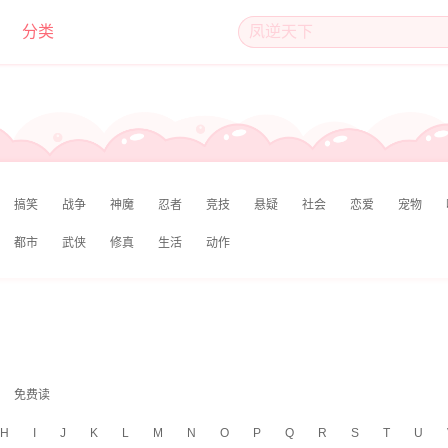
分类
搞笑
战争
神魔
忍者
竞技
悬疑
社会
恋爱
宠物
都市
武侠
修真
生活
动作
免费读
H
I
J
K
L
M
N
O
P
Q
R
S
T
U