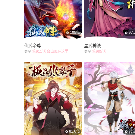
105亿
97
仙武帝尊
星武神诀
更至
第911话 会出现在这里
更至
第985话
81.6亿
77