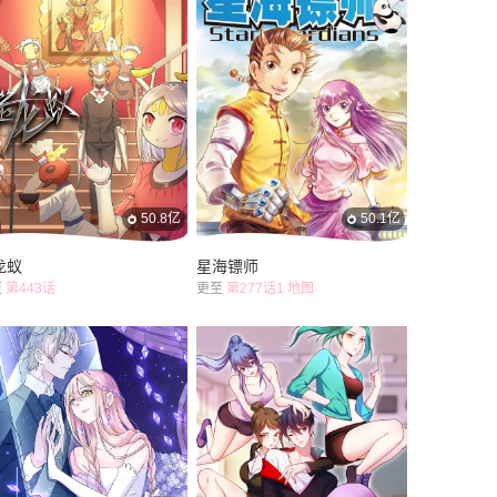
50.8亿
50.1亿
龙蚁
星海镖师
至
第443话
更至
第277话1 地图