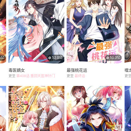
.5亿
52.0亿
51.3亿
毒医嫡女
最强桃花运
噬
更至
第408话 重回天医神针门
更至
最终话
更