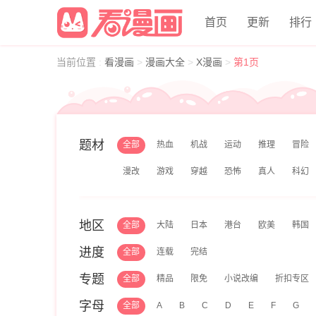
首页
更新
排行
当前位置
:
看漫画
>
漫画大全
>
X漫画
>
第1页
题材
全部
热血
机战
运动
推理
冒险
漫改
游戏
穿越
恐怖
真人
科幻
地区
全部
大陆
日本
港台
欧美
韩国
进度
全部
连载
完结
专题
全部
精品
限免
小说改编
折扣专区
字母
全部
A
B
C
D
E
F
G