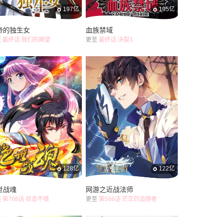
197亿
195亿
帝的独生女
血族禁域
至
最终话 我们的期望
更至
最终话 决裂3
128亿
122亿
世战魂
网游之近战法师
至
第768话 状态不错
更至
第566话 茫茫的追随者