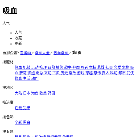
吸血
人气
人气
收藏
更新
当前位置
:
看漫画
>
漫画大全
>
吸血漫画
>
第1页
按题材
热血
机战
运动
推理
冒险
搞笑
战争
神魔
忍者
竞技
悬疑
社会
恋爱
宠物
吸
血
萝莉
御姐
霸总
玄幻
古风
历史
漫改
游戏
穿越
恐怖
真人
科幻
都市
武侠
修真
生活
动作
按地区
大陆
日本
港台
欧美
韩国
按进度
连载
完结
按色彩
全彩
黑白
按专题