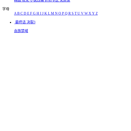
精品
限免
小说改编
折扣专区
免费读
字母
A
B
C
D
E
F
G
H
I
J
K
L
M
N
O
P
Q
R
S
T
U
V
W
X
Y
Z
最终话 决裂3
血族禁域