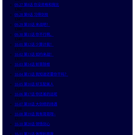
09-27
第8话 你没资格和我比
1262
09-28
第9话 习得剑技
1247
09-29
第10话 来战吧！
1200
09-30
第11话 你不行啊。
1240
10-01
第12话 少算计我！
1272
10-02
第13话 如约来战！
1311
10-03
第14话 斩草除根
1337
10-04
第15话 我知道还要你干吗？
1151
10-05
第16话 好玉配美人
1243
10-06
第17话 你还差的远呢
1230
10-07
第18话 大剑修的待遇
1166
10-08
第19话 我有哥哥呀~
1211
10-10
第20话 领悟剑心
1030
10-11
第21话 休想利用我