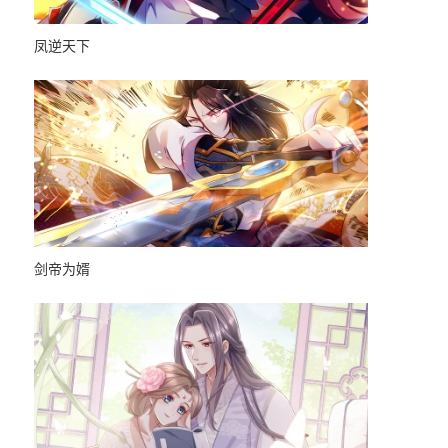
凤逆天下
史上最强男
强仙界朋友圈
最强内卷系统
最强升级
剑帝为婿
名剑冢