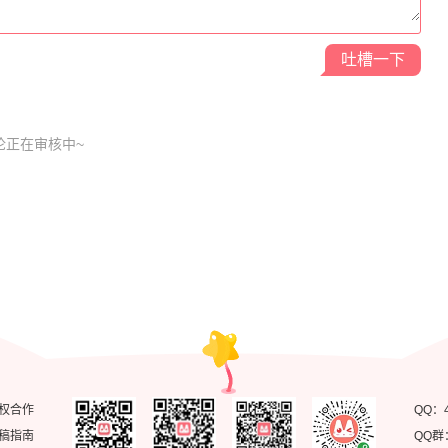
吞噬永恒
吐槽一下
论正在审核中~
哥才不是大反派
权合作
QQ：
稿指南
QQ群