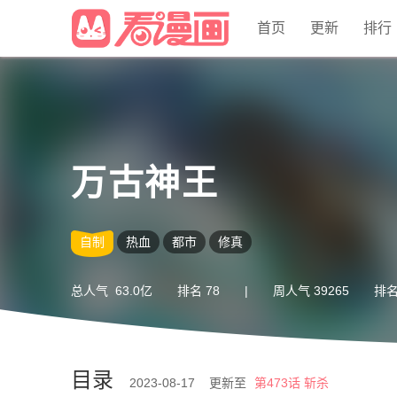
首页
更新
排行
万古神王
自制
热血
都市
修真
总人气
63.0亿
排名
78
|
周人气
39265
排
目录
2023-08-17 更新至
第473话 斩杀