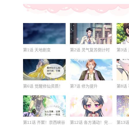
第1话 天地剧变
第2话 灵气复苏倒计时
第3话
第6话 觉醒修仙资质！
第7话 修为提升
第11话 齐聚！京西峡谷
第12话 各方涌动！完美基筑的开端
第13