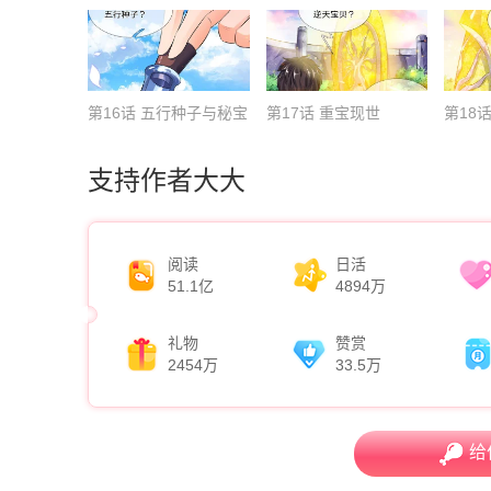
第16话 五行种子与秘宝
第17话 重宝现世
第18
支持作者大大
阅读
日活
51.1亿
4894万
礼物
赞赏
2454万
33.5万
给