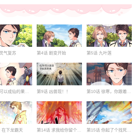
 灵气复苏
第4话 剧变开始
第5话 九叶莲
第8话 可以成仙的果子！
第9话 凶兽现！！
第10话 徐寒，你跟着我干吧
话 在下龙霸天
第14话 求我给你留个全尸
第15话 你起了个找死的名字