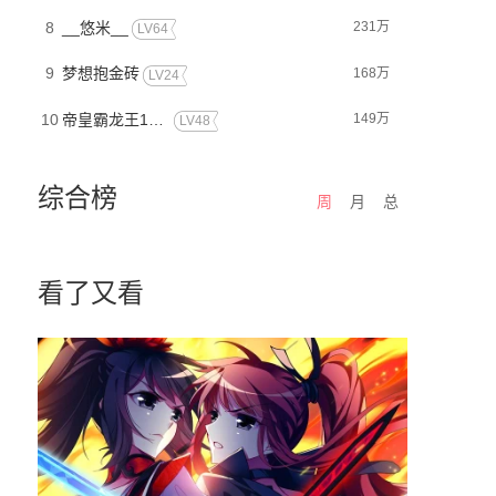
8
__悠米__
231万
LV64
9
梦想抱金砖
168万
LV24
10
帝皇霸龙王12369
149万
LV48
综合榜
周
月
总
看了又看
游之近战法师
花千骨
血族禁域