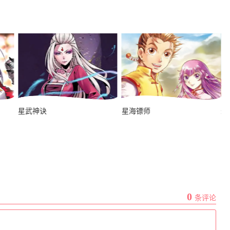
史上最强男主角
星武神诀
星海镖师
最
名剑冢
0
条评论