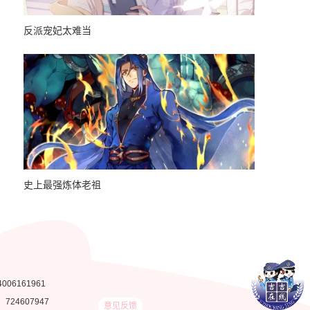
反派宠妃太难当
吞噬永恒
史上最强炼体老祖
哥才不是大
4006161961
：
724607947
意见反馈