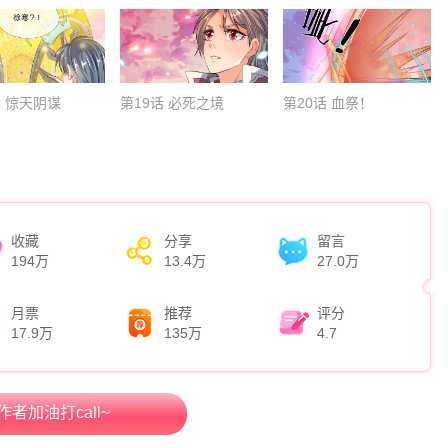
话 惊天阴谋
第19话 必死之境
第20话 血祭！
收藏
分享
留言
194万
13.4万
27.0万
月票
推荐
评分
17.9万
135万
4.7
作者加油打call~