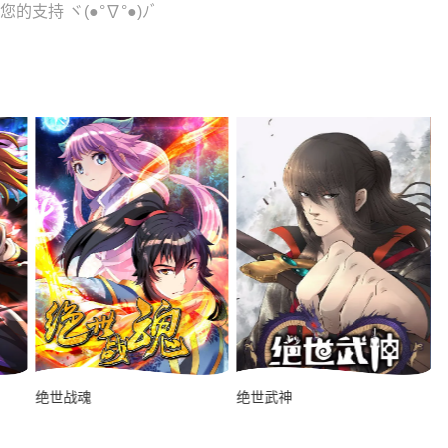
的支持 ヾ(●°∇°●)ﾉﾞ
绝世战魂
绝世武神
网