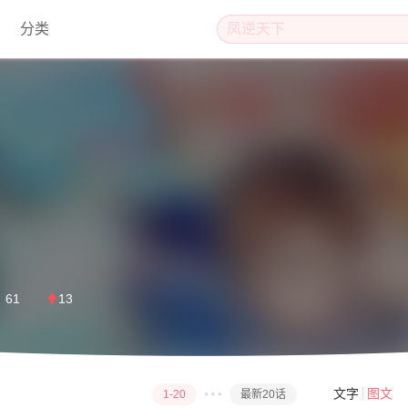
分类
名
61
13
文字
图文
1-20
最新20话