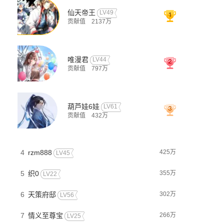
仙天帝王
LV49
贡献值
2137万
唯漫君
LV44
贡献值
797万
葫芦娃6娃
LV61
贡献值
432万
4
rzm888
425万
LV45
5
织0
355万
LV22
6
天策府邸
302万
LV56
7
情义至尊宝
266万
LV25