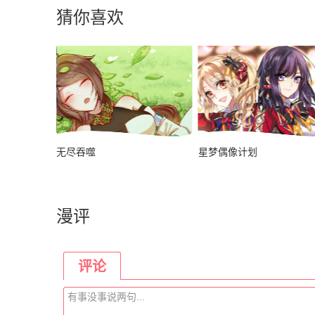
猜你喜欢
无尽吞噬
星梦偶像计划
漫评
评论