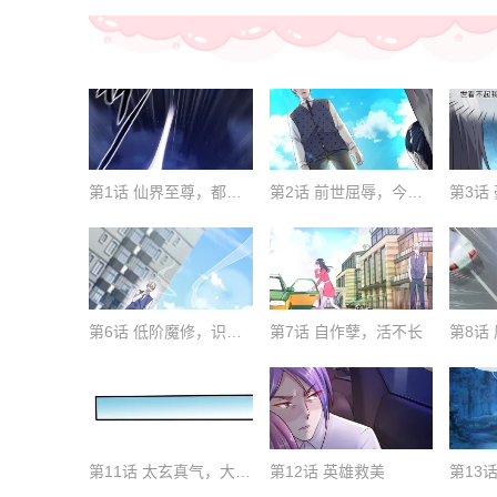
第1话 仙界至尊，都市重生
第2话 前世屈辱，今生来报
第6话 低阶魔修，识破身份
第7话 自作孽，活不长
第11话 太玄真气，大境界后
第12话 英雄救美