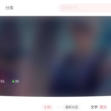
分类
名
55
38
文字
图文
1-20
最新20话