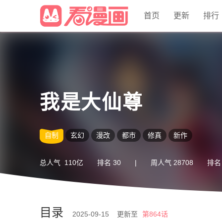
首页
更新
排行
我是大仙尊
自制
玄幻
漫改
都市
修真
新作
总人气
110亿
排名
30
|
周人气
28708
排
目录
2025-09-15 更新至
第864话