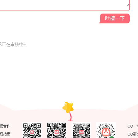
璇玑辞
吐槽一下
论正在审核中~
男友半糖半盐
权合作
QQ：
稿指南
QQ群