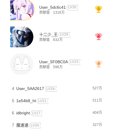
User_5dc6c41
LV30
贡献值
1316万
十二少_王
LV29
贡献值
632万
User_5F0BC0A
LV23
贡献值
596万
4
User_5AA2617
527万
LV28
5
1e54b8_ht
511万
LV21
6
idbright
404万
LV17
7
魔速速
327万
LV34