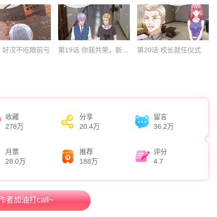
话 好汉不吃眼前亏
第19话 你我共荣，新敌以立
第20话 校长就任仪式
收藏
分享
留言
278万
20.4万
36.2万
月票
推荐
评分
28.0万
188万
4.7
作者加油打call~