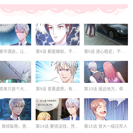
第3话 豪华酒会，让座风波
第4话 都是蝼蚁，不堪一击
第5话 道心稳定，不留遗憾
第8话 原来只是个大堂经理
第9话 爱慕虚荣，有眼无珠
第10话 遥远地方，牵挂之人
第13话 曾经耻辱，势必奉还
第14话 要钱没钱，凭何提亲
第15话 官大一级压死人