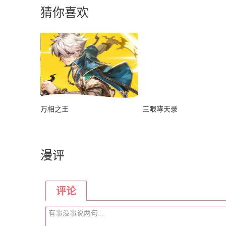
猜你喜欢
万相之王
三眼哮天录
漫评
评论