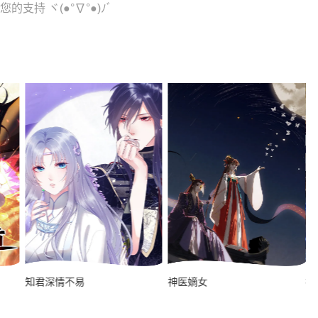
的支持 ヾ(●°∇°●)ﾉﾞ
知君深情不易
神医嫡女
神