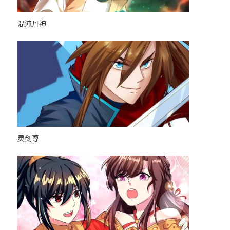
混沌丹神
王爷，奴家
质恋人
今天开始当首富
从今天开
灵剑尊
王的第一宠