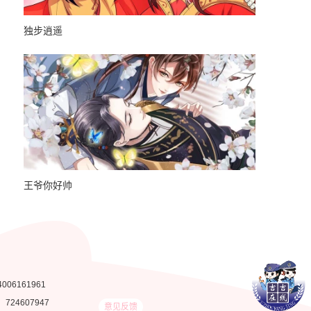
独步逍遥
璇玑辞
王爷你好帅
男友半糖半
4006161961
：
724607947
意见反馈