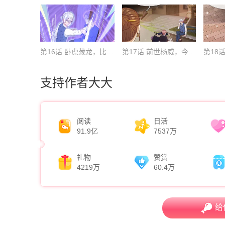
第16话 卧虎藏龙，比比皆是
第17话 前世杨威，今日为狗
第18
支持作者大大
阅读
日活
91.9亿
7537万
礼物
赞赏
4219万
60.4万
给