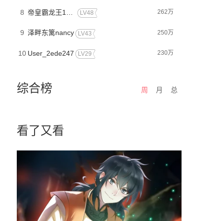
8
帝皇霸龙王12369
262万
LV48
9
泽畔东篱nancy
250万
LV43
10
User_2ede247
230万
LV29
综合榜
周
月
总
看了又看
武天尊
神级渔夫
穿越埃及