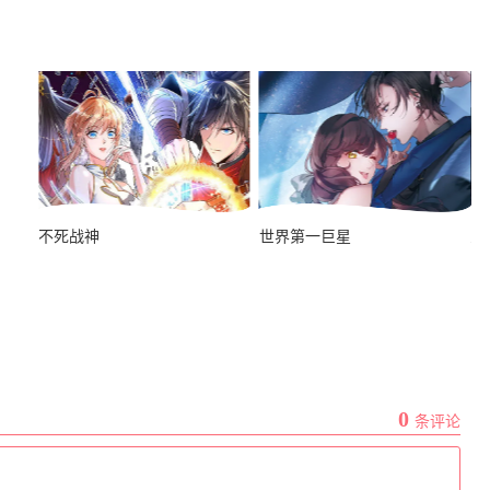
王爷，奴家减个肥
不死战神
世界第一巨星
人
王的第一宠后
0
条评论