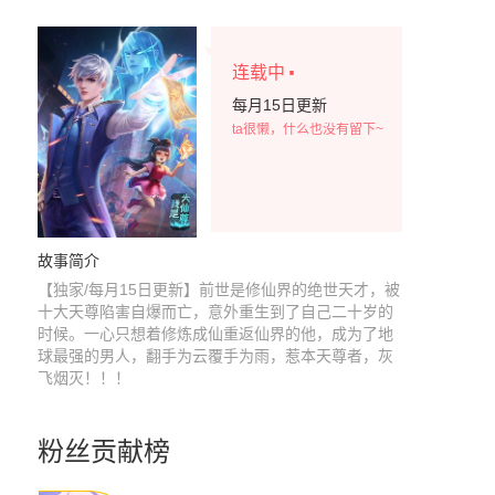
·
连载中
每月15日更新
ta很懒，什么也没有留下~
故事简介
【独家/每月15日更新】前世是修仙界的绝世天才，被
十大天尊陷害自爆而亡，意外重生到了自己二十岁的
时候。一心只想着修炼成仙重返仙界的他，成为了地
球最强的男人，翻手为云覆手为雨，惹本天尊者，灰
飞烟灭！！！
粉丝贡献榜