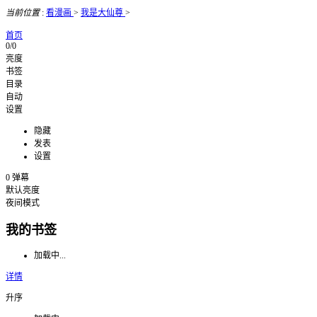
当前位置
:
看漫画
>
我是大仙尊
>
首页
0/0
亮度
书签
目录
自动
设置
隐藏
发表
设置
0
弹幕
默认亮度
夜间模式
我的书签
加载中...
详情
升序