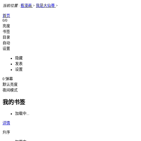
当前位置
:
看漫画
>
我是大仙尊
>
首页
0/0
亮度
书签
目录
自动
设置
隐藏
发表
设置
0
弹幕
默认亮度
夜间模式
我的书签
加载中...
详情
升序