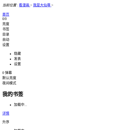
当前位置
:
看漫画
>
我是大仙尊
>
首页
0/0
亮度
书签
目录
自动
设置
隐藏
发表
设置
0
弹幕
默认亮度
夜间模式
我的书签
加载中...
详情
升序