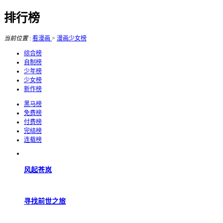
排行榜
当前位置
:
看漫画
>
漫画少女榜
综合榜
自制榜
少年榜
少女榜
新作榜
黑马榜
免费榜
付费榜
完结榜
连载榜
风起苍岚
寻找前世之旅