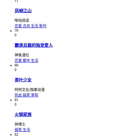
11
凤唳江山
咪咕阅读
恋爱
古风
生活
新作
79
0
霸道总裁的独宠爱人
神鱼漫社
恋爱
都市
生活
80
0
茶叶少女
阿柯文化/咖果动漫
热血
搞笑
萝莉
81
0
火锅家族
钟博士
搞笑
生活
82