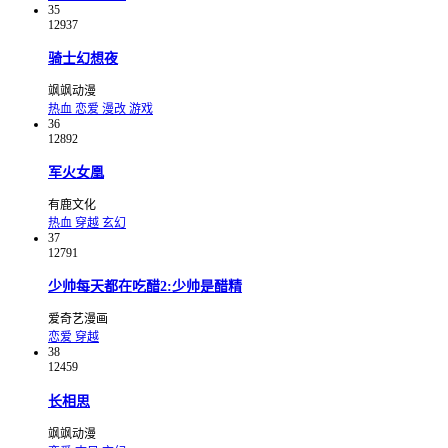
35
12937
骑士幻想夜
飒飒动漫
热血
恋爱
漫改
游戏
36
12892
军火女凰
有鹿文化
热血
穿越
玄幻
37
12791
少帅每天都在吃醋2:少帅是醋精
爱奇艺漫画
恋爱
穿越
38
12459
长相思
飒飒动漫