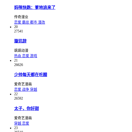
妈咪快跑：爹地追来了
传奇漫业
恋爱
霸总
都市
漫改
20
27541
璇玑辞
飒飒动漫
热血
恋爱
游戏
21
26626
少帅每天都在吃醋
爱奇艺漫画
恋爱
战争
穿越
22
26592
太子，你好甜
爱奇艺漫画
穿越
恋爱
23