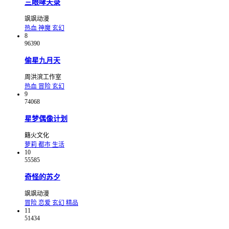
三眼哮天录
飒飒动漫
热血
神魔
玄幻
8
96390
偷星九月天
周洪滨工作室
热血
冒险
玄幻
9
74068
星梦偶像计划
籍火文化
萝莉
都市
生活
10
55585
奇怪的苏夕
飒飒动漫
冒险
恋爱
玄幻
精品
11
51434