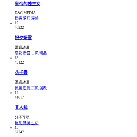
皇帝的独生女
D&C MEDIA
搞笑
萝莉
穿越
12
46222
妃夕妍雪
飒飒动漫
恋爱
后宫
古风
精品
13
45122
花千骨
飒飒动漫
神魔
恋爱
古风
漫改
14
41617
非人哉
分子互动
搞笑
神魔
生活
15
37747