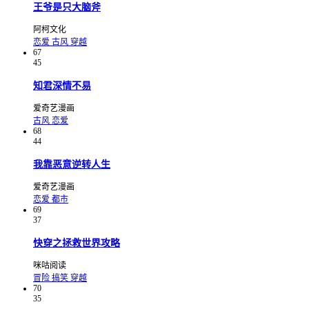
王爷是只大脑斧
阿柯文化
恋爱
古风
穿越
67
45
知君深情不易
爱奇艺漫画
古风
恋爱
68
44
我靠恶意逆转人生
爱奇艺漫画
恋爱
都市
69
37
快穿之拯救世界攻略
咪咕阅读
冒险
搞笑
穿越
70
35