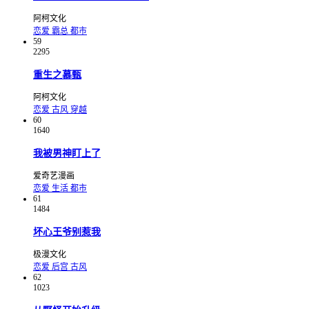
阿柯文化
恋爱
霸总
都市
59
2295
重生之慕甄
阿柯文化
恋爱
古风
穿越
60
1640
我被男神盯上了
爱奇艺漫画
恋爱
生活
都市
61
1484
坏心王爷别惹我
极漫文化
恋爱
后宫
古风
62
1023