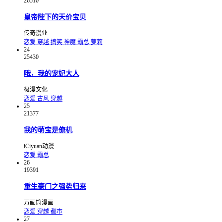
26510
皇帝陛下的天价宝贝
传奇漫业
恋爱
穿越
搞笑
神魔
霸总
萝莉
24
25430
哦，我的宠妃大人
极漫文化
恋爱
古风
穿越
25
21377
我的萌宝是僚机
iCiyuan动漫
恋爱
霸总
26
19391
重生豪门之强势归来
万画筒漫画
恋爱
穿越
都市
27