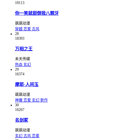
19113
你一笑就甜倒我八颗牙
飒飒动漫
穿越
恋爱
古风
28
18393
万相之王
未天传媒
热血
玄幻
29
16374
摩耶·人间玉
飒飒动漫
神魔
恋爱
玄幻
新作
30
16267
名剑冢
飒飒动漫
玄幻
古风
恋爱