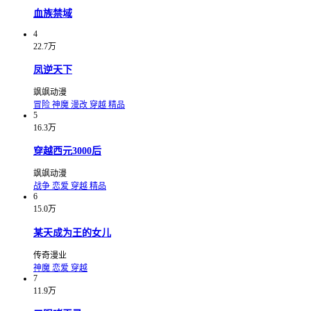
血族禁域
4
22.7万
凤逆天下
飒飒动漫
冒险
神魔
漫改
穿越
精品
5
16.3万
穿越西元3000后
飒飒动漫
战争
恋爱
穿越
精品
6
15.0万
某天成为王的女儿
传奇漫业
神魔
恋爱
穿越
7
11.9万