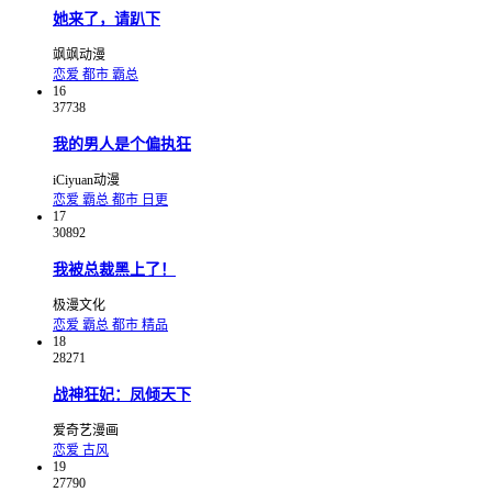
她来了，请趴下
飒飒动漫
恋爱
都市
霸总
16
37738
我的男人是个偏执狂
iCiyuan动漫
恋爱
霸总
都市
日更
17
30892
我被总裁黑上了！
极漫文化
恋爱
霸总
都市
精品
18
28271
战神狂妃：凤倾天下
爱奇艺漫画
恋爱
古风
19
27790