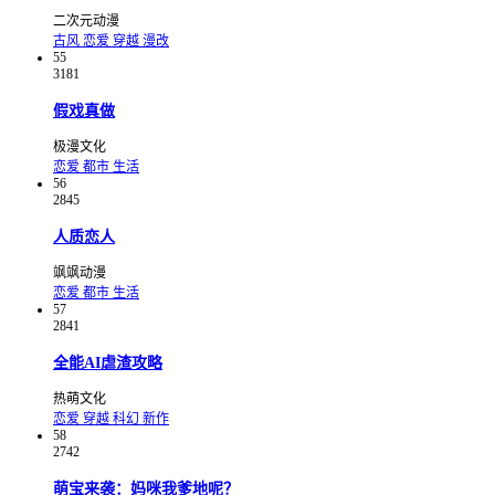
二次元动漫
古风
恋爱
穿越
漫改
55
3181
假戏真做
极漫文化
恋爱
都市
生活
56
2845
人质恋人
飒飒动漫
恋爱
都市
生活
57
2841
全能AI虐渣攻略
热萌文化
恋爱
穿越
科幻
新作
58
2742
萌宝来袭：妈咪我爹地呢？