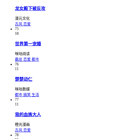
龙女殿下被反攻
漫元文化
古风
恋爱
75
18
世界第一宠婚
咪咕阅读
霸总
恋爱
都市
76
11
楚楚动仁
咪咕数媒
都市
搞笑
生活
77
11
我的血族大人
橙光漫画
古风
恋爱
78