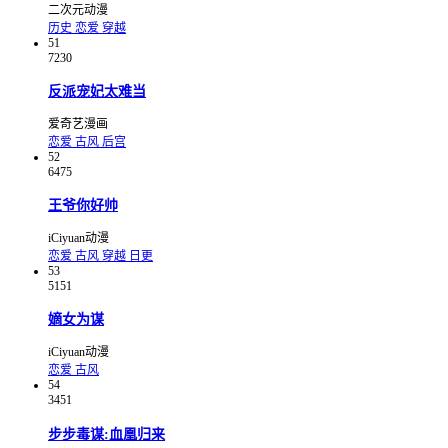
二次元动漫
历史
恋爱
穿越
51
7230
反派宠妃太难当
爱奇艺漫画
恋爱
古风
后宫
52
6475
王爷你好帅
iCiyuan动漫
恋爱
古风
穿越
日更
53
5151
嫡女为谋
iCiyuan动漫
恋爱
古风
54
3451
步步毒谋:血凰归来