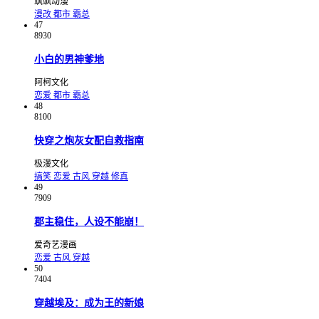
飒飒动漫
漫改
都市
霸总
47
8930
小白的男神爹地
阿柯文化
恋爱
都市
霸总
48
8100
快穿之炮灰女配自救指南
极漫文化
搞笑
恋爱
古风
穿越
修真
49
7909
郡主稳住，人设不能崩！
爱奇艺漫画
恋爱
古风
穿越
50
7404
穿越埃及：成为王的新娘