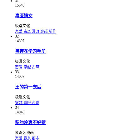
31
15540
毒医嫡女
极漫文化
恋爱
古风
漫改
穿越
新作
32
14397
黑莲花学习手册
极漫文化
恋爱
穿越
古风
33
14057
王的第一宠后
极漫文化
穿越
冒险
恋爱
34
14048
契约冷妻不好惹
爱奇艺漫画
恋爱
霸总
都市