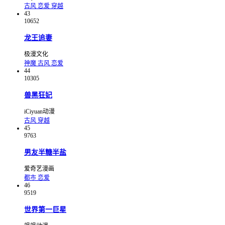
古风
恋爱
穿越
43
10652
龙王追妻
极漫文化
神魔
古风
恋爱
44
10305
兽黑狂妃
iCiyuan动漫
古风
穿越
45
9763
男友半糖半盐
爱奇艺漫画
都市
恋爱
46
9519
世界第一巨星