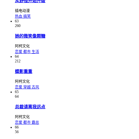
从野怪开始升级
插电动漫
热血
搞笑
63
260
她的微笑像颗糖
阿柯文化
恋爱
都市
生活
64
212
蝶影重重
阿柯文化
恋爱
穿越
古风
65
64
总裁请离我远点
阿柯文化
恋爱
都市
霸总
66
56