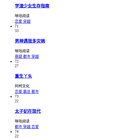
学渣少女生存指南
咪咕阅读
恋爱
穿越
71
33
男神遇我多灾祸
咪咕阅读
悬疑
都市
穿越
72
27
重生丫头
阿柯文化
恋爱
霸总
都市
73
22
太子妃在现代
咪咕阅读
都市
穿越
恋爱
74
22