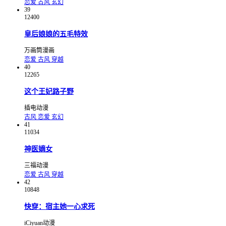
恋爱
古风
玄幻
39
12400
皇后娘娘的五毛特效
万画筒漫画
恋爱
古风
穿越
40
12265
这个王妃路子野
插电动漫
古风
恋爱
玄幻
41
11034
神医嫡女
三福动漫
恋爱
古风
穿越
42
10848
快穿：宿主她一心求死
iCiyuan动漫