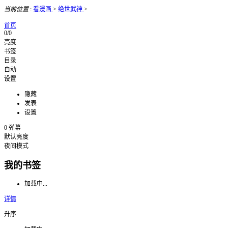
当前位置
:
看漫画
>
绝世武神
>
首页
0/0
亮度
书签
目录
自动
设置
隐藏
发表
设置
0
弹幕
默认亮度
夜间模式
我的书签
加载中...
详情
升序