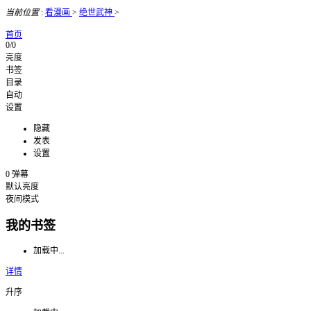
当前位置
:
看漫画
>
绝世武神
>
首页
0/0
亮度
书签
目录
自动
设置
隐藏
发表
设置
0
弹幕
默认亮度
夜间模式
我的书签
加载中...
详情
升序