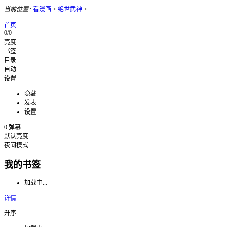
当前位置
:
看漫画
>
绝世武神
>
首页
0/0
亮度
书签
目录
自动
设置
隐藏
发表
设置
0
弹幕
默认亮度
夜间模式
我的书签
加载中...
详情
升序