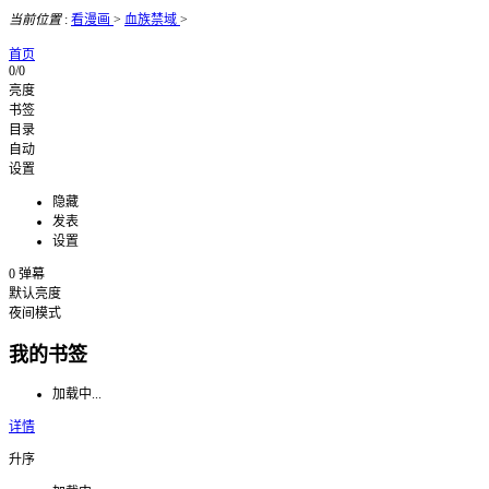
当前位置
:
看漫画
>
血族禁域
>
首页
0/0
亮度
书签
目录
自动
设置
隐藏
发表
设置
0
弹幕
默认亮度
夜间模式
我的书签
加载中...
详情
升序