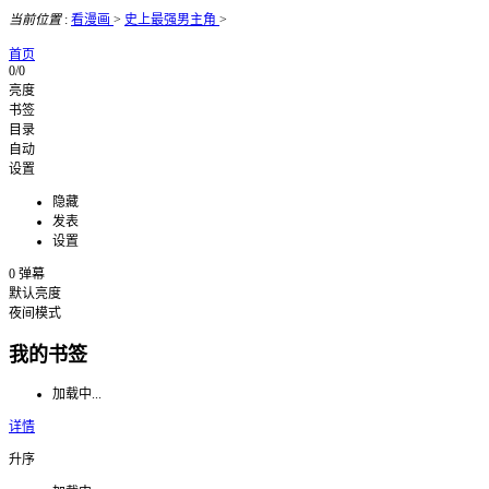
当前位置
:
看漫画
>
史上最强男主角
>
首页
0/0
亮度
书签
目录
自动
设置
隐藏
发表
设置
0
弹幕
默认亮度
夜间模式
我的书签
加载中...
详情
升序