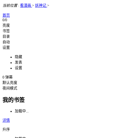
当前位置
:
看漫画
>
妖神记
>
首页
0/0
亮度
书签
目录
自动
设置
隐藏
发表
设置
0
弹幕
默认亮度
夜间模式
我的书签
加载中...
详情
升序