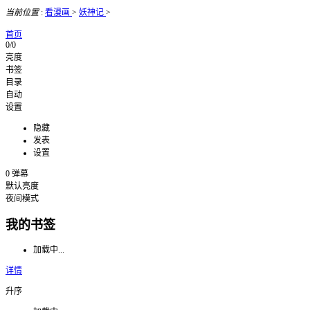
当前位置
:
看漫画
>
妖神记
>
首页
0/0
亮度
书签
目录
自动
设置
隐藏
发表
设置
0
弹幕
默认亮度
夜间模式
我的书签
加载中...
详情
升序