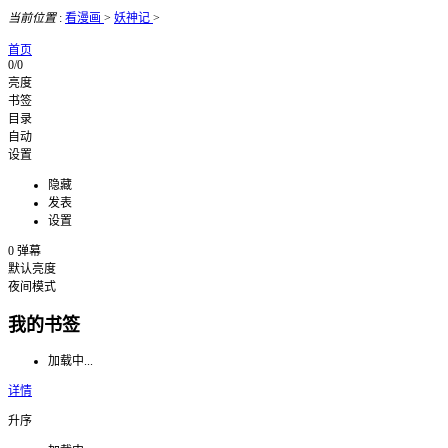
当前位置
:
看漫画
>
妖神记
>
首页
0/0
亮度
书签
目录
自动
设置
隐藏
发表
设置
0
弹幕
默认亮度
夜间模式
我的书签
加载中...
详情
升序