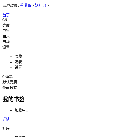
当前位置
:
看漫画
>
妖神记
>
首页
0/0
亮度
书签
目录
自动
设置
隐藏
发表
设置
0
弹幕
默认亮度
夜间模式
我的书签
加载中...
详情
升序