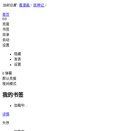
当前位置
:
看漫画
>
妖神记
>
首页
0/0
亮度
书签
目录
自动
设置
隐藏
发表
设置
0
弹幕
默认亮度
夜间模式
我的书签
加载中...
详情
升序