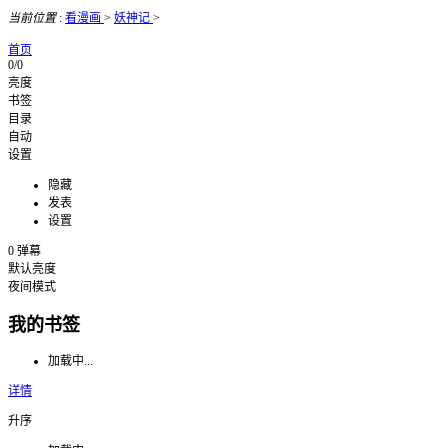
当前位置
:
看漫画
>
妖神记
>
首页
0/0
亮度
书签
目录
自动
设置
隐藏
发表
设置
0
弹幕
默认亮度
夜间模式
我的书签
加载中...
详情
升序