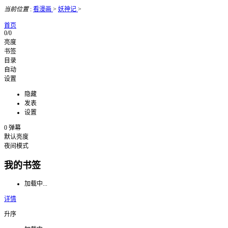
当前位置
:
看漫画
>
妖神记
>
首页
0/0
亮度
书签
目录
自动
设置
隐藏
发表
设置
0
弹幕
默认亮度
夜间模式
我的书签
加载中...
详情
升序