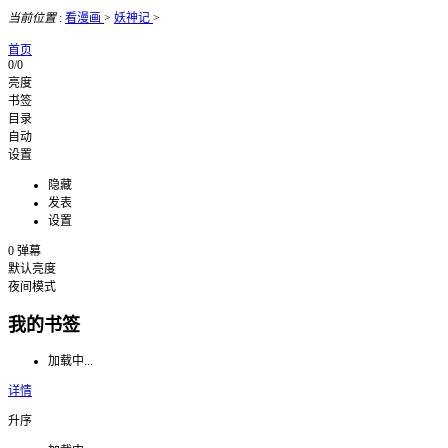
当前位置
:
看漫画
>
妖神记
>
首页
0/0
亮度
书签
目录
自动
设置
隐藏
发表
设置
0
弹幕
默认亮度
夜间模式
我的书签
加载中...
详情
升序