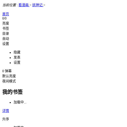
当前位置
:
看漫画
>
妖神记
>
首页
0/0
亮度
书签
目录
自动
设置
隐藏
发表
设置
0
弹幕
默认亮度
夜间模式
我的书签
加载中...
详情
升序