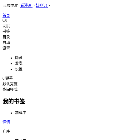
当前位置
:
看漫画
>
妖神记
>
首页
0/0
亮度
书签
目录
自动
设置
隐藏
发表
设置
0
弹幕
默认亮度
夜间模式
我的书签
加载中...
详情
升序