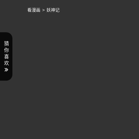
看漫画
>
妖神记
猜
你
喜
欢