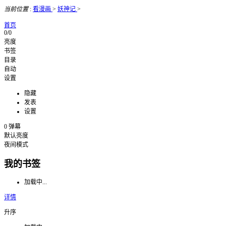
当前位置
:
看漫画
>
妖神记
>
首页
0/0
亮度
书签
目录
自动
设置
隐藏
发表
设置
0
弹幕
默认亮度
夜间模式
我的书签
加载中...
详情
升序