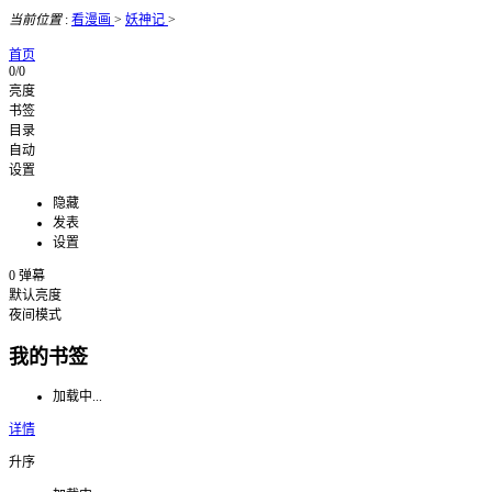
当前位置
:
看漫画
>
妖神记
>
首页
0/0
亮度
书签
目录
自动
设置
隐藏
发表
设置
0
弹幕
默认亮度
夜间模式
我的书签
加载中...
详情
升序