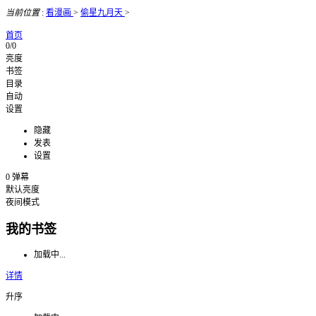
当前位置
:
看漫画
>
偷星九月天
>
首页
0/0
亮度
书签
目录
自动
设置
隐藏
发表
设置
0
弹幕
默认亮度
夜间模式
我的书签
加载中...
详情
升序