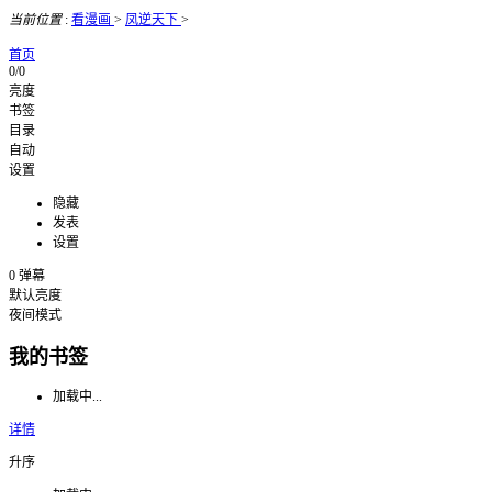
当前位置
:
看漫画
>
凤逆天下
>
首页
0/0
亮度
书签
目录
自动
设置
隐藏
发表
设置
0
弹幕
默认亮度
夜间模式
我的书签
加载中...
详情
升序