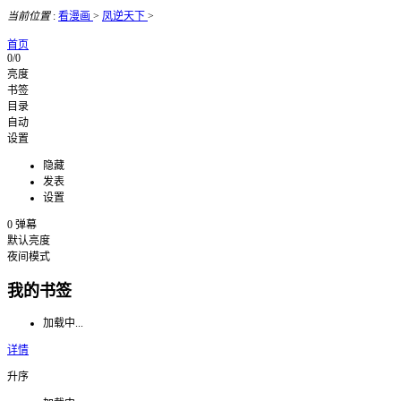
当前位置
:
看漫画
>
凤逆天下
>
首页
0/0
亮度
书签
目录
自动
设置
隐藏
发表
设置
0
弹幕
默认亮度
夜间模式
我的书签
加载中...
详情
升序