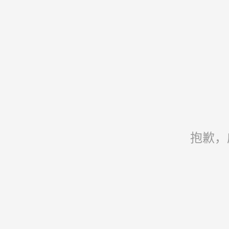
看漫画
>
我有一刀，可斩天地
抱歉，