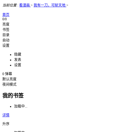
当前位置
:
看漫画
>
我有一刀，可斩天地
>
首页
0/0
亮度
书签
目录
自动
设置
隐藏
发表
设置
0
弹幕
默认亮度
夜间模式
我的书签
加载中...
详情
升序