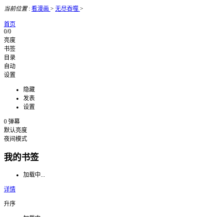
当前位置
:
看漫画
>
无尽吞噬
>
首页
0/0
亮度
书签
目录
自动
设置
隐藏
发表
设置
0
弹幕
默认亮度
夜间模式
我的书签
加载中...
详情
升序