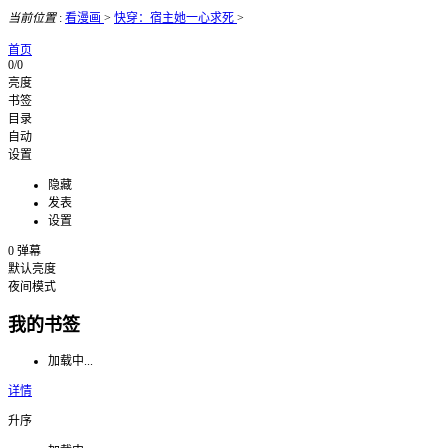
当前位置
:
看漫画
>
快穿：宿主她一心求死
>
首页
0/0
亮度
书签
目录
自动
设置
隐藏
发表
设置
0
弹幕
默认亮度
夜间模式
我的书签
加载中...
详情
升序