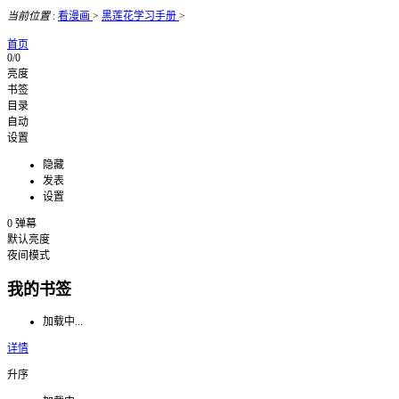
当前位置
:
看漫画
>
黑莲花学习手册
>
首页
0/0
亮度
书签
目录
自动
设置
隐藏
发表
设置
0
弹幕
默认亮度
夜间模式
我的书签
加载中...
详情
升序