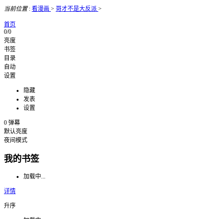
当前位置
:
看漫画
>
哥才不是大反派
>
首页
0/0
亮度
书签
目录
自动
设置
隐藏
发表
设置
0
弹幕
默认亮度
夜间模式
我的书签
加载中...
详情
升序