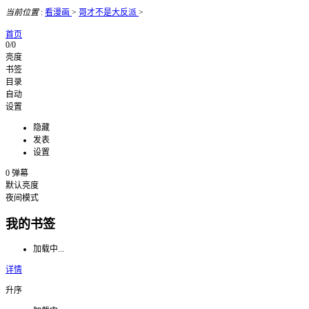
当前位置
:
看漫画
>
哥才不是大反派
>
首页
0/0
亮度
书签
目录
自动
设置
隐藏
发表
设置
0
弹幕
默认亮度
夜间模式
我的书签
加载中...
详情
升序